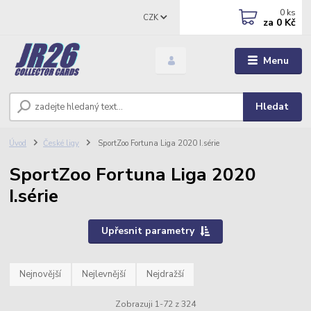
0
ks
CZK
za
0 Kč
Menu
Hledat
Úvod
České ligy
SportZoo Fortuna Liga 2020 I.série
SportZoo Fortuna Liga 2020
I.série
Upřesnit parametry
Nejnovější
Nejlevnější
Nejdražší
Zobrazuji 1-72 z 324