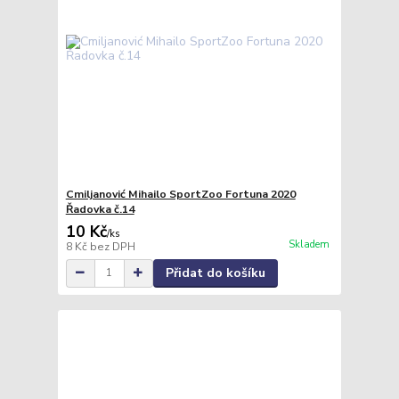
Cmiljanović Mihailo SportZoo Fortuna 2020
Řadovka č.14
10 Kč
/
ks
Skladem
8 Kč
bez DPH
Přidat do košíku