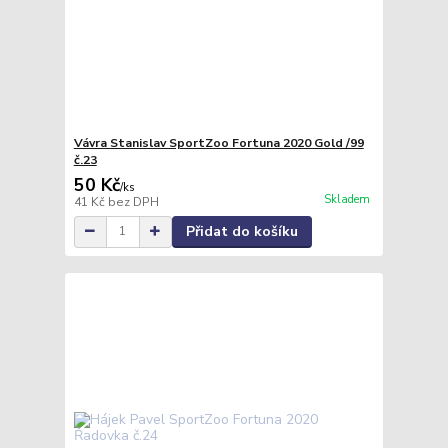
Vávra Stanislav SportZoo Fortuna 2020 Gold /99
č.23
50 Kč
/
ks
Skladem
41 Kč
bez DPH
Přidat do košíku