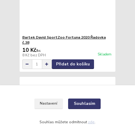
Bartek David SportZoo Fortuna 2020 Řadovka
č.38
10 Kč
/
ks
Skladem
8 Kč
bez DPH
Přidat do košíku
Souhlasím
Nastavení
Souhlas můžete odmítnout
zde
.