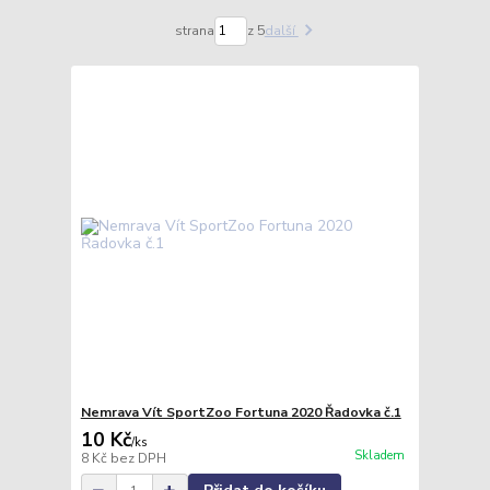
strana
z 5
další
Nemrava Vít SportZoo Fortuna 2020 Řadovka č.1
10 Kč
/
ks
Skladem
8 Kč
bez DPH