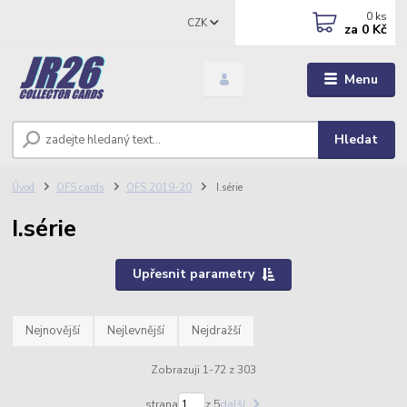
0
ks
CZK
za
0 Kč
Menu
Hledat
Úvod
OFS cards
OFS 2019-20
I.série
I.série
Upřesnit parametry
Nejnovější
Nejlevnější
Nejdražší
Zobrazuji 1-72 z 303
strana
z 5
další