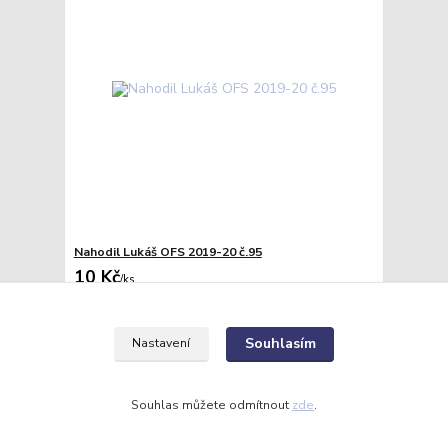
Nahodil Lukáš OFS 2019-20 č.95
10 Kč
/
ks
Skladem
8 Kč
bez DPH
Přidat do košíku
Souhlasím
Nastavení
Souhlas můžete odmítnout
zde
.