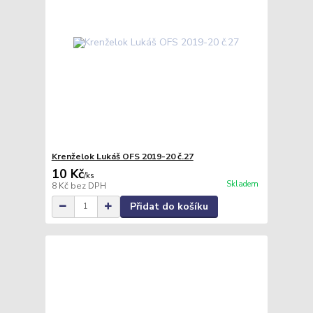
Krenželok Lukáš OFS 2019-20 č.27
10 Kč
/
ks
Skladem
8 Kč
bez DPH
Přidat do košíku