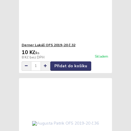
Derner Lukáš OFS 2019-20 č.32
10 Kč
/
ks
Skladem
8 Kč
bez DPH
Přidat do košíku