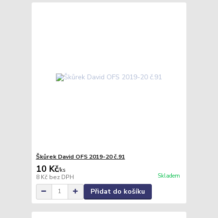
Škůrek David OFS 2019-20 č.91
10 Kč
/
ks
Skladem
8 Kč
bez DPH
Přidat do košíku