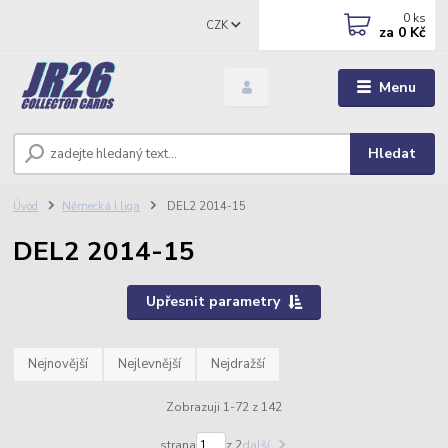
0
ks
CZK
za
0 Kč
Menu
Hledat
Úvod
Německá I.liga
DEL2 2014-15
DEL2 2014-15
Upřesnit parametry
Nejnovější
Nejlevnější
Nejdražší
Zobrazuji 1-72 z 142
strana
z 2
další