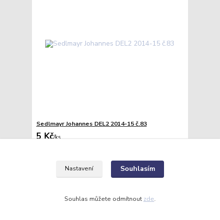
Sedlmayr Johannes DEL2 2014-15 č.83
5 Kč
/
ks
Skladem
4 Kč
bez DPH
Přidat do košíku
Souhlasím
Nastavení
Souhlas můžete odmítnout
zde
.