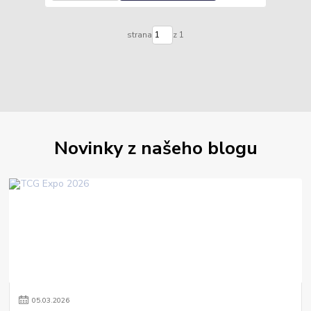
strana
z 1
Novinky z našeho blogu
05
.
03
.
2026