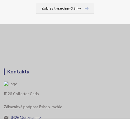
Zobrazit všechny články
Kontakty
JR26 Collector Cads
Zákaznická podpora Eshop-rychle
JR26@seznam.cz