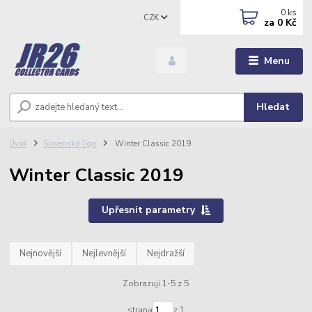
0
ks
CZK
za
0 Kč
Menu
Hledat
Úvod
Slovenská liga
Winter Classic 2019
Winter Classic 2019
Upřesnit parametry
Nejnovější
Nejlevnější
Nejdražší
Zobrazuji 1-5 z 5
strana
z 1