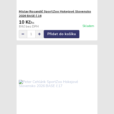
Mislav Rosandič SportZoo Hokejové Slovensko
2026 BASE č.16
10 Kč
/
ks
Skladem
8 Kč
bez DPH
Přidat do košíku