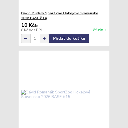
Dávid Mudrák SportZoo Hokejové Slovensko
2026 BASE č.14
10 Kč
/
ks
Skladem
8 Kč
bez DPH
Přidat do košíku