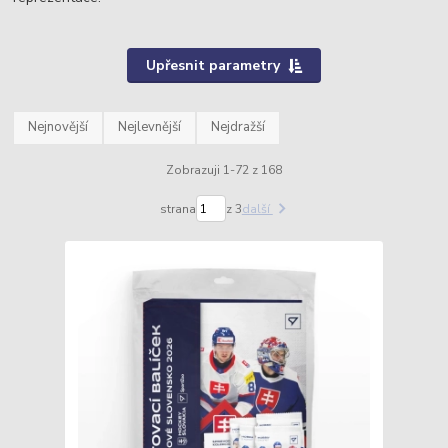
Upřesnit parametry
Nejnovější
Nejlevnější
Nejdražší
Zobrazuji 1-72 z 168
strana
z 3
další