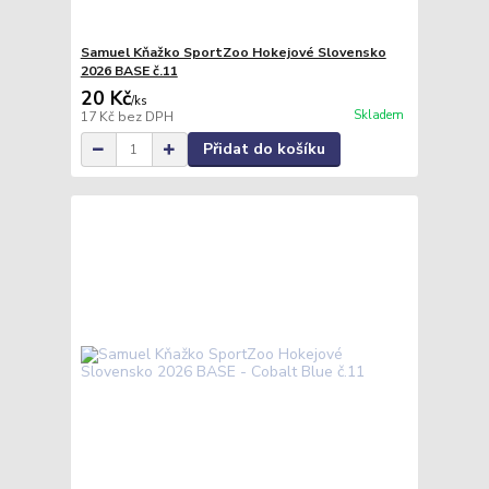
Samuel Kňažko SportZoo Hokejové Slovensko
2026 BASE č.11
20 Kč
/
ks
Skladem
17 Kč
bez DPH
Přidat do košíku