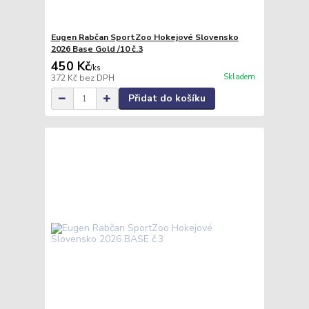
Eugen Rabčan SportZoo Hokejové Slovensko
2026 Base Gold /10 č.3
450 Kč
/
ks
Skladem
372 Kč
bez DPH
Přidat do košíku