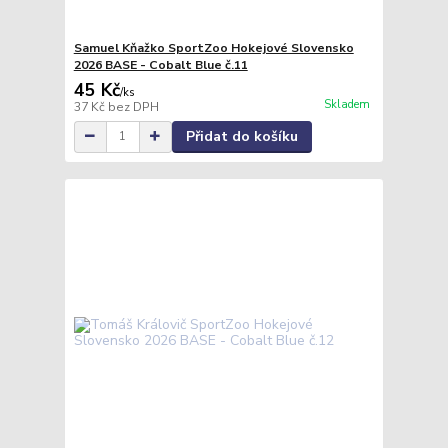
Samuel Kňažko SportZoo Hokejové Slovensko
2026 BASE - Cobalt Blue č.11
45 Kč
/
ks
Skladem
37 Kč
bez DPH
Přidat do košíku