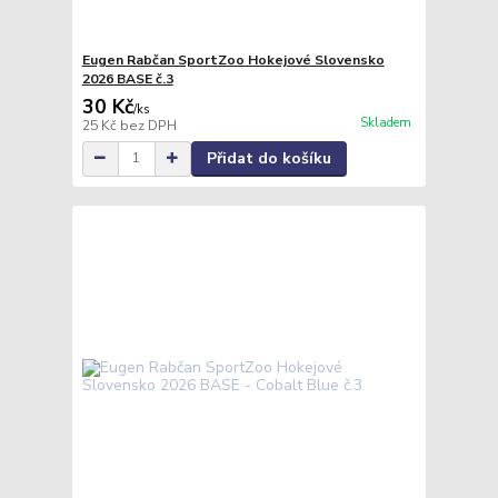
Eugen Rabčan SportZoo Hokejové Slovensko
2026 BASE č.3
30 Kč
/
ks
Skladem
25 Kč
bez DPH
Přidat do košíku