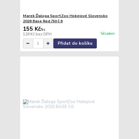
Marek Ďaloga SportZoo Hokejové Slovensko
2026 Base Red /50 č.6
155 Kč
/
ks
Skladem
128 Kč
bez DPH
Přidat do košíku