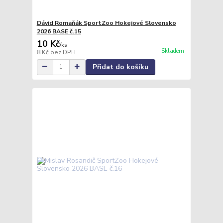
Dávid Romaňák SportZoo Hokejové Slovensko
2026 BASE č.15
10 Kč
/
ks
Skladem
8 Kč
bez DPH
Přidat do košíku