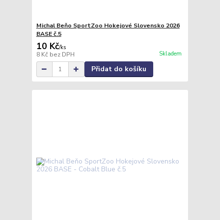
Michal Beňo SportZoo Hokejové Slovensko 2026
BASE č.5
10 Kč
/
ks
Skladem
8 Kč
bez DPH
Přidat do košíku