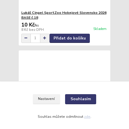
Lukáš Cingel SportZoo Hokejové Slovensko 2026
BASE č.18
10 Kč
/
ks
Skladem
8 Kč
bez DPH
Přidat do košíku
Souhlasím
Nastavení
Souhlas můžete odmítnout
zde
.