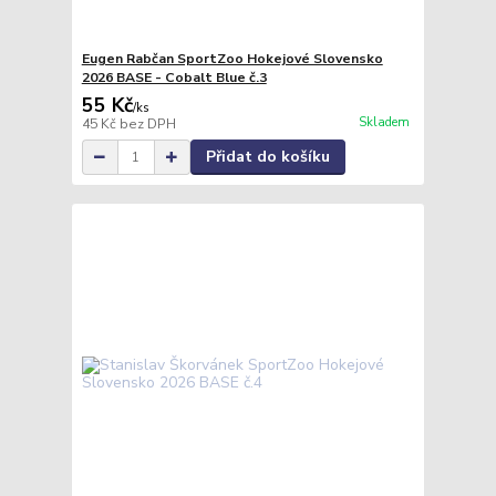
Eugen Rabčan SportZoo Hokejové Slovensko
2026 BASE - Cobalt Blue č.3
55 Kč
/
ks
Skladem
45 Kč
bez DPH
Přidat do košíku