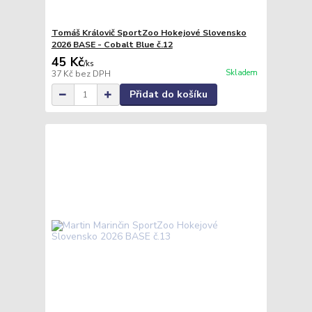
Tomáš Královič SportZoo Hokejové Slovensko
2026 BASE - Cobalt Blue č.12
45 Kč
/
ks
Skladem
37 Kč
bez DPH
Přidat do košíku