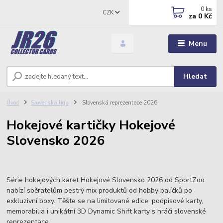
0
ks
CZK
za
0 Kč
Menu
Hledat
Úvod
Slovenská liga
Slovenská reprezentace 2026
Hokejové kartičky Hokejové
Slovensko 2026
Série hokejových karet Hokejové Slovensko 2026 od SportZoo
nabízí sběratelům pestrý mix produktů od hobby balíčků po
exkluzivní boxy. Těšte se na limitované edice, podpisové karty,
memorabilia i unikátní 3D Dynamic Shift karty s hráči slovenské
reprezentace.