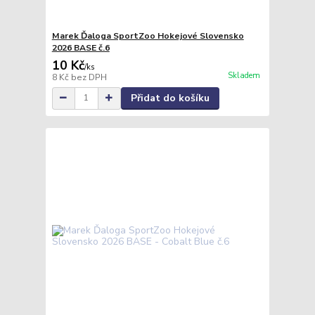
Marek Ďaloga SportZoo Hokejové Slovensko
2026 BASE č.6
10 Kč
/
ks
Skladem
8 Kč
bez DPH
Přidat do košíku