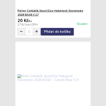
Peter Cehlárik SportZoo Hokejové Slovensko
2026 BASE č.17
20 Kč
/
ks
Skladem
17 Kč
bez DPH
Přidat do košíku