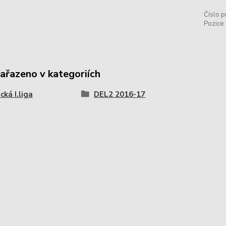
Číslo p
Pozice:
zařazeno v kategoriích
ká I.liga
DEL2 2016-17