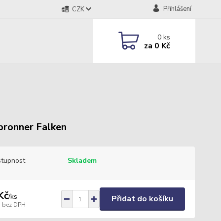
Přihlášení
CZK
0
ks
za
0 Kč
bronner Falken
tupnost
Skladem
Kč
/
ks
Přidat do košíku
bez DPH