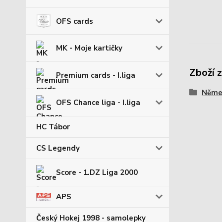
OFS cards
MK - Moje kartičky
Zboží 
Premium cards - I.liga
Němec
OFS Chance liga - I.liga
HC Tábor
CS Legendy
Score - 1.DZ Liga 2000
APS
Český Hokej 1998 - samolepky