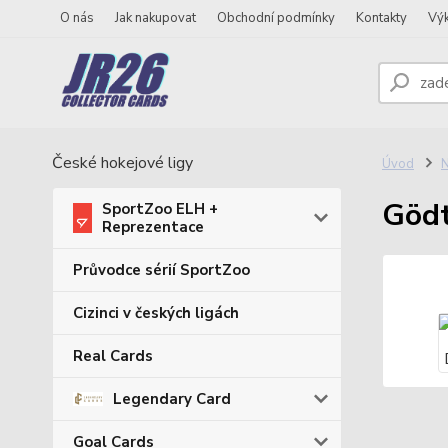
O nás
Jak nakupovat
Obchodní podmínky
Kontakty
Vý
České hokejové ligy
Úvod
N
Gödt
SportZoo ELH +
Reprezentace
Průvodce sérií SportZoo
Cizinci v českých ligách
Real Cards
Legendary Card
Goal Cards