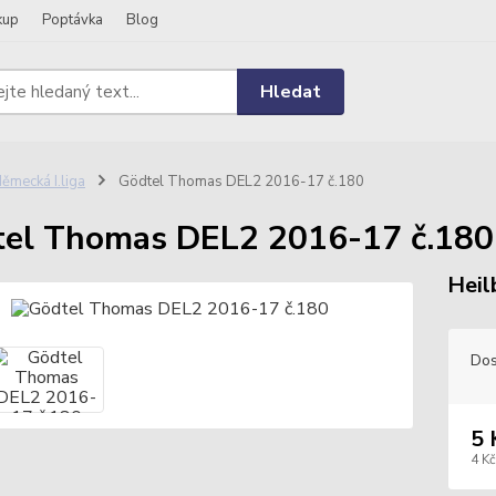
kup
Poptávka
Blog
Hledat
ěmecká I.liga
Gödtel Thomas DEL2 2016-17 č.180
el Thomas DEL2 2016-17 č.180
Heil
Dos
5 
4 Kč