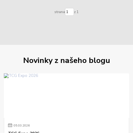
strana
z 1
Novinky z našeho blogu
05
.
03
.
2026