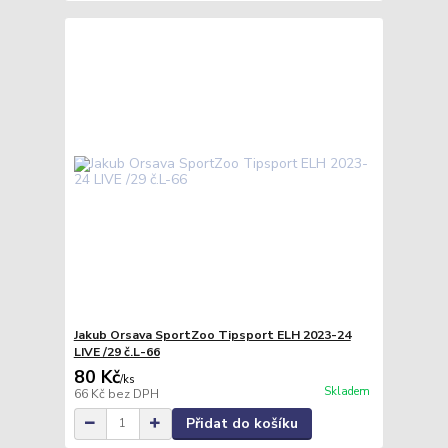
Jakub Orsava SportZoo Tipsport ELH 2023-24
LIVE /29 č.L-66
80 Kč
/
ks
Skladem
66 Kč
bez DPH
Přidat do košíku