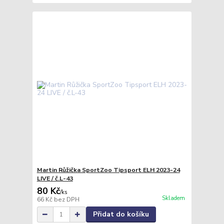
Martin Růžička SportZoo Tipsport ELH 2023-24
LIVE / č.L-43
80 Kč
/
ks
Skladem
66 Kč
bez DPH
Přidat do košíku