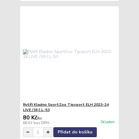
Rytíři Kladno SportZoo Tipsport ELH 2023-24
LIVE /39 č.L-53
80 Kč
/
ks
Skladem
66 Kč
bez DPH
Přidat do košíku