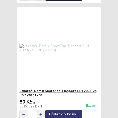
Lakatoš Domik SportZoo Tipsport ELH 2023-24
LIVE /78 č.L-05
80 Kč
/
ks
Skladem
66 Kč
bez DPH
Přidat do košíku