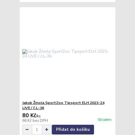
Jakub Žmola SportZoo Tipsport ELH 2023-24
LIVE / č.L-36
80 Kč
/
ks
Skladem
66 Kč
bez DPH
Přidat do košíku