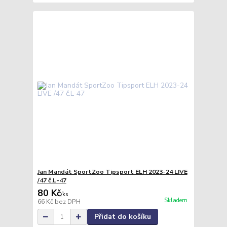
Jan Mandát SportZoo Tipsport ELH 2023-24 LIVE
/47 č.L-47
80 Kč
/
ks
Skladem
66 Kč
bez DPH
Přidat do košíku