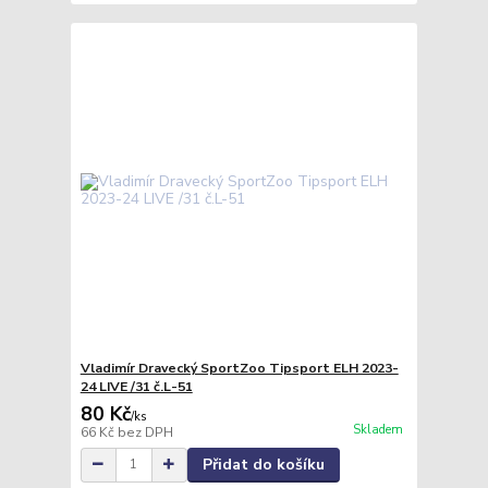
Vladimír Dravecký SportZoo Tipsport ELH 2023-
24 LIVE /31 č.L-51
80 Kč
/
ks
Skladem
66 Kč
bez DPH
Přidat do košíku