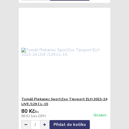
Tomáš Plekanec SportZoo Tipsport ELH 2023-24
LIVE /129 č.L-15
80 Kč
/
ks
Skladem
66 Kč
bez DPH
Přidat do košíku