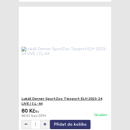
Lukáš Derner SportZoo Tipsport ELH 2023-24
LIVE / č.L-44
80 Kč
/
ks
Skladem
66 Kč
bez DPH
Přidat do košíku