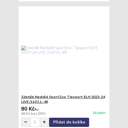
Zdeněk Nedvěd SportZoo Tipsport ELH 2023-24
LIVE /110 č.L-48
80 Kč
/
ks
Skladem
66 Kč
bez DPH
Přidat do košíku