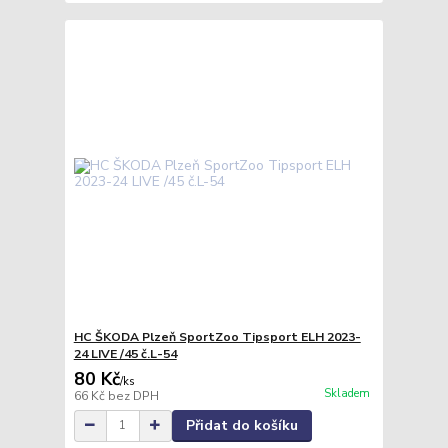
HC ŠKODA Plzeň SportZoo Tipsport ELH 2023-
24 LIVE /45 č.L-54
80 Kč
/
ks
Skladem
66 Kč
bez DPH
Přidat do košíku