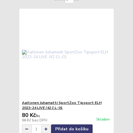
Aaltonen Juhamatti SportZoo Tipsport ELH
2023-24 LIVE /42 č.L-01
80 Kč
/
ks
Skladem
66 Kč
bez DPH
Přidat do košíku