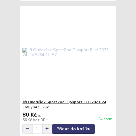
Jiří Ondrušek SportZoo Tipsport ELH 2023-24
LIVE /34 č.L-57
80 Kč
/
ks
Skladem
66 Kč
bez DPH
Přidat do košíku