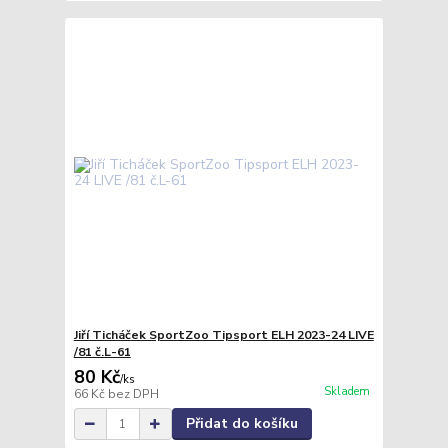
Jiří Ticháček SportZoo Tipsport ELH 2023-24 LIVE
/81 č.L-61
80 Kč
/
ks
Skladem
66 Kč
bez DPH
Přidat do košíku