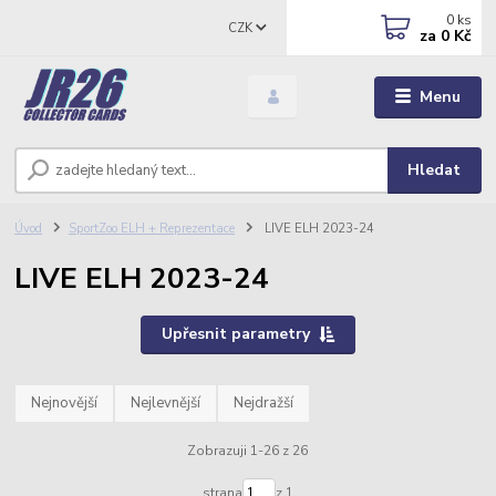
0
ks
CZK
za
0 Kč
Menu
Hledat
Úvod
SportZoo ELH + Reprezentace
LIVE ELH 2023-24
LIVE ELH 2023-24
Upřesnit parametry
Nejnovější
Nejlevnější
Nejdražší
Zobrazuji 1-26 z 26
strana
z 1