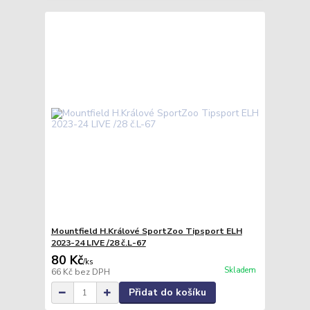
Mountfield H.Králové SportZoo Tipsport ELH
2023-24 LIVE /28 č.L-67
80 Kč
/
ks
Skladem
66 Kč
bez DPH
Přidat do košíku