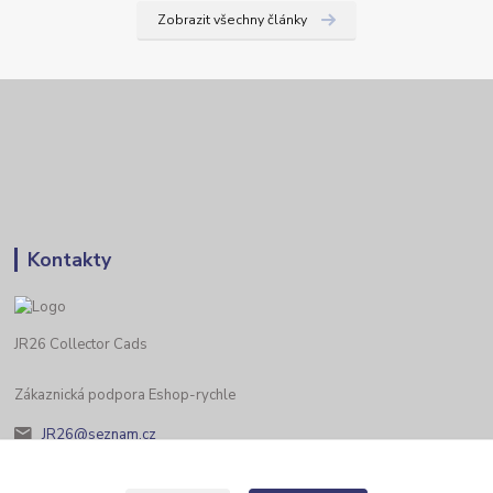
Zobrazit všechny články
Kontakty
JR26 Collector Cads
Zákaznická podpora Eshop-rychle
JR26@seznam.cz