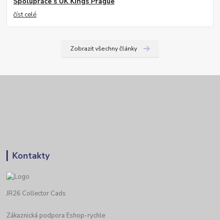
Spolupráce s UK Kings Prague
číst celé
Zobrazit všechny články
Kontakty
JR26 Collector Cads
Zákaznická podpora Eshop-rychle