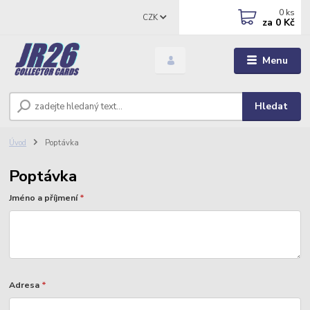
0
ks
CZK
za
0 Kč
Menu
Hledat
Úvod
Poptávka
Poptávka
Jméno a příjmení
*
Adresa
*