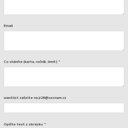
Email
Co sháníte (karta, ročník, limit)
*
wantlist zašelte na jr26@seznam.cz
Opište text z obrázku
*