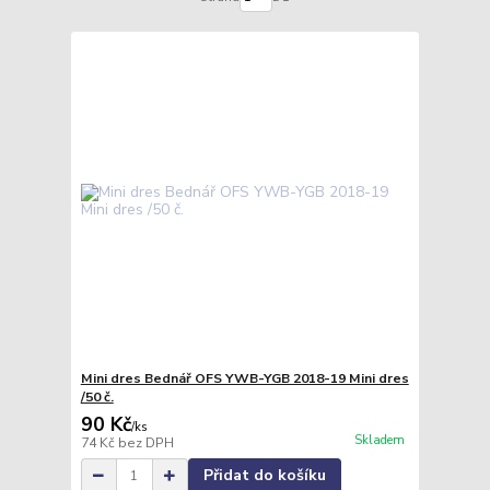
Mini dres Bednář OFS YWB-YGB 2018-19 Mini dres
/50 č.
90 Kč
/
ks
Skladem
74 Kč
bez DPH
Přidat do košíku