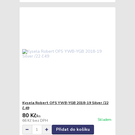
Kysela Robert OFS YWB-YGB 2018-19 Silver /22
č.49
80 Kč
/
ks
Skladem
66 Kč
bez DPH
Přidat do košíku