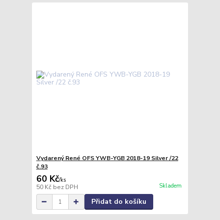
Vydarený René OFS YWB-YGB 2018-19 Silver /22
č.93
60 Kč
/
ks
Skladem
50 Kč
bez DPH
Přidat do košíku