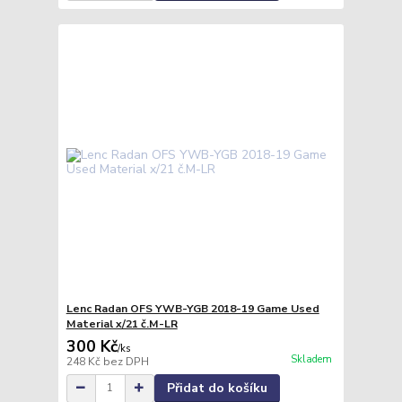
Lenc Radan OFS YWB-YGB 2018-19 Game Used
Material x/21 č.M-LR
300 Kč
/
ks
Skladem
248 Kč
bez DPH
Přidat do košíku