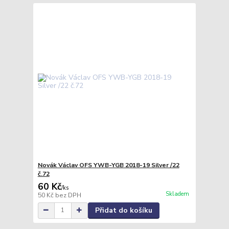
Novák Václav OFS YWB-YGB 2018-19 Silver /22
č.72
60 Kč
/
ks
Skladem
50 Kč
bez DPH
Přidat do košíku