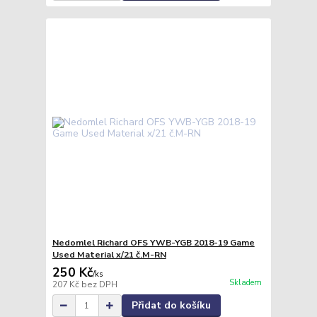
Nedomlel Richard OFS YWB-YGB 2018-19 Game
Used Material x/21 č.M-RN
250 Kč
/
ks
Skladem
207 Kč
bez DPH
Přidat do košíku