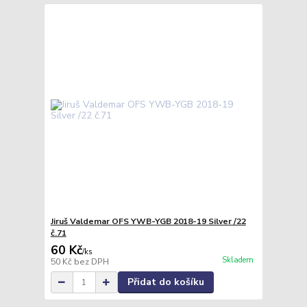
Jiruš Valdemar OFS YWB-YGB 2018-19 Silver /22
č.71
60 Kč
/
ks
Skladem
50 Kč
bez DPH
Přidat do košíku