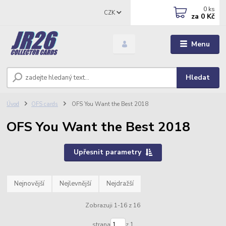
0
ks
CZK
za
0 Kč
Menu
Hledat
Úvod
OFS cards
OFS You Want the Best 2018
OFS You Want the Best 2018
Upřesnit parametry
Nejnovější
Nejlevnější
Nejdražší
Zobrazuji 1-16 z 16
strana
z 1