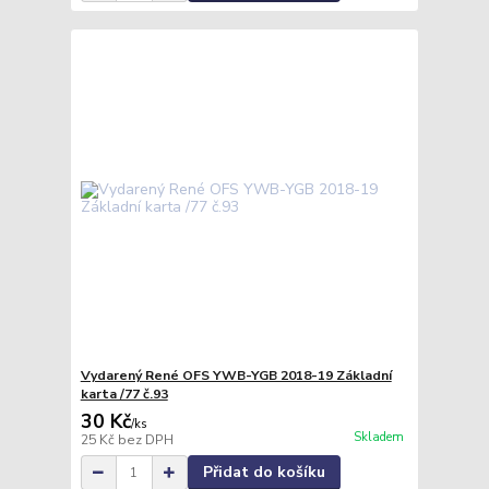
Vydarený René OFS YWB-YGB 2018-19 Základní
karta /77 č.93
30 Kč
/
ks
Skladem
25 Kč
bez DPH
Přidat do košíku