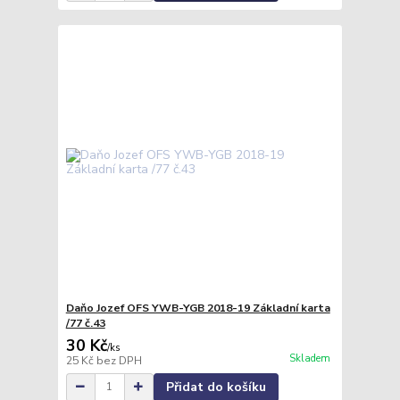
Daňo Jozef OFS YWB-YGB 2018-19 Základní karta
/77 č.43
30 Kč
/
ks
Skladem
25 Kč
bez DPH
Přidat do košíku