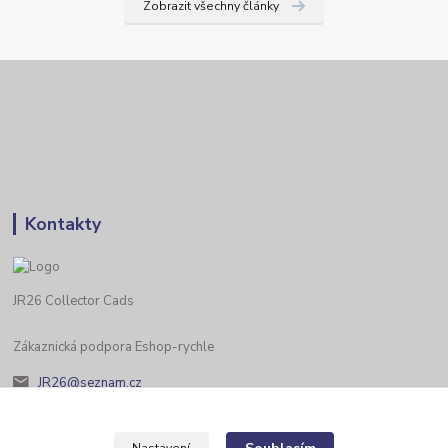
Zobrazit všechny články
Kontakty
JR26 Collector Cads
Zákaznická podpora Eshop-rychle
JR26@seznam.cz