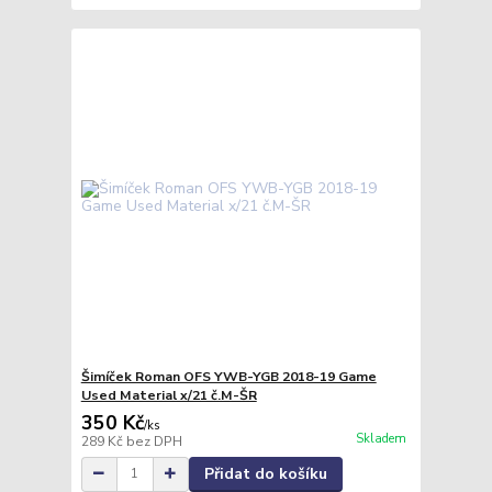
Šimíček Roman OFS YWB-YGB 2018-19 Game
Used Material x/21 č.M-ŠR
350 Kč
/
ks
Skladem
289 Kč
bez DPH
Přidat do košíku