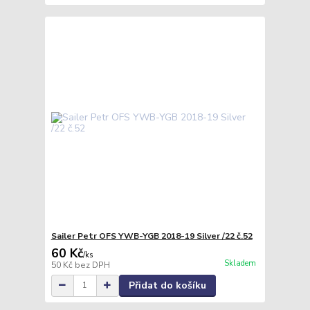
Sailer Petr OFS YWB-YGB 2018-19 Silver /22 č.52
60 Kč
/
ks
Skladem
50 Kč
bez DPH
Přidat do košíku