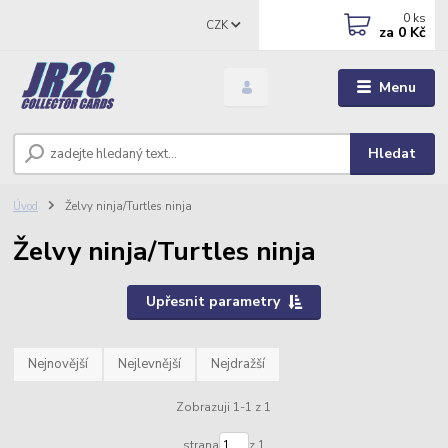
0
ks
CZK
za
0 Kč
Menu
Hledat
Úvod
Želvy ninja/Turtles ninja
Želvy ninja/Turtles ninja
Upřesnit parametry
Nejnovější
Nejlevnější
Nejdražší
Zobrazuji 1-1 z 1
strana
z 1