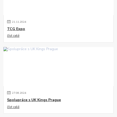
21
.
11
.
2024
TCG Expo
číst celé
27
.
08
.
2024
Spolupráce s UK Kings Prague
číst celé