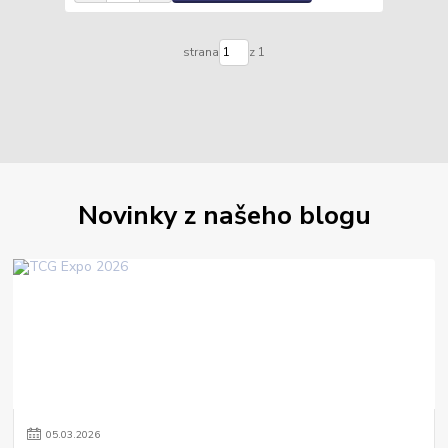
strana
z 1
Novinky z našeho blogu
05
.
03
.
2026