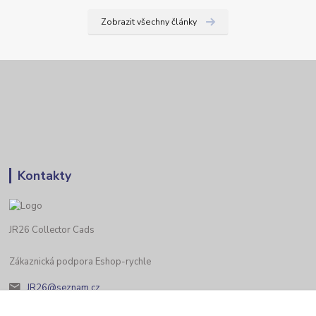
Zobrazit všechny články
Kontakty
JR26 Collector Cads
Zákaznická podpora Eshop-rychle
JR26@seznam.cz