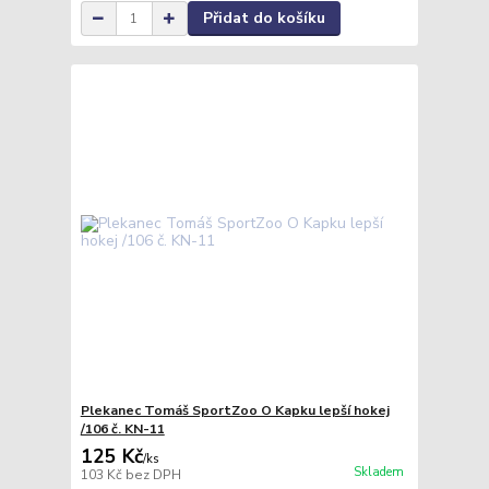
Přidat do košíku
Plekanec Tomáš SportZoo O Kapku lepší hokej
/106 č. KN-11
125 Kč
/
ks
Skladem
103 Kč
bez DPH