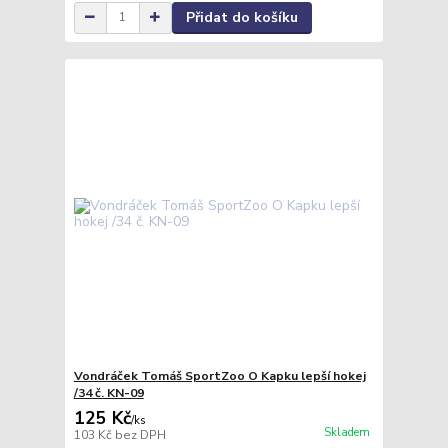
Přidat do košíku
Vondráček Tomáš SportZoo O Kapku lepší hokej
/34 č. KN-09
125 Kč
/
ks
Skladem
103 Kč
bez DPH