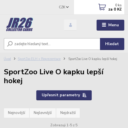
0
ks
CZK
za
0 Kč
Menu
Hledat
Úvod
SportZoo ELH + Reprezentace
SportZoo Live O kapku lepší hokej
SportZoo Live O kapku lepší
hokej
Upřesnit parametry
Nejnovější
Nejlevnější
Nejdražší
Zobrazuji 1-5 z 5