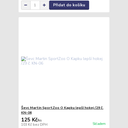
Přidat do košíku
Ševc Martin SportZoo O Kapku lepší hokej /29 č.
KN-06
125 Kč
/
ks
Skladem
103 Kč
bez DPH