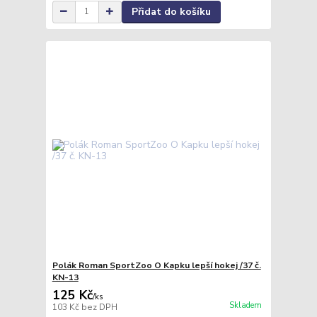
Přidat do košíku
Polák Roman SportZoo O Kapku lepší hokej /37 č.
KN-13
125 Kč
/
ks
Skladem
103 Kč
bez DPH