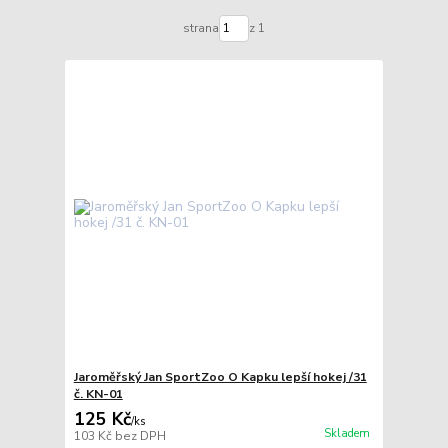
strana
z 1
Jaroměřský Jan SportZoo O Kapku lepší hokej /31
č. KN-01
125 Kč
/
ks
Skladem
103 Kč
bez DPH