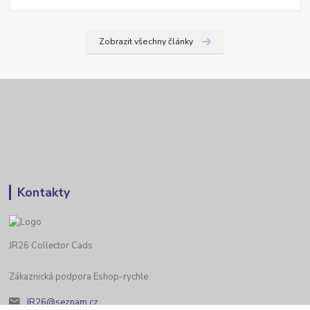
Zobrazit všechny články
Kontakty
JR26 Collector Cads
Zákaznická podpora Eshop-rychle
JR26@seznam.cz