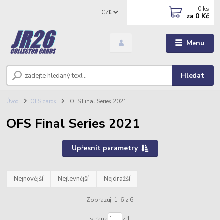
0
ks
CZK
za
0 Kč
Menu
Hledat
Úvod
OFS cards
OFS Final Series 2021
OFS Final Series 2021
Upřesnit parametry
Nejnovější
Nejlevnější
Nejdražší
Zobrazuji 1-6 z 6
strana
z 1