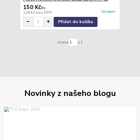
150 Kč
/
ks
Skladem
124 Kč
bez DPH
Přidat do košíku
strana
z 1
Novinky z našeho blogu