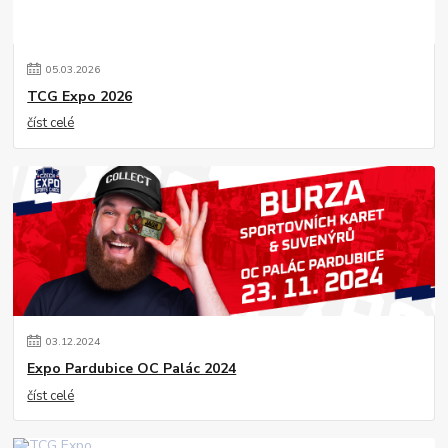
05
.
03
.
2026
TCG Expo 2026
číst celé
03
.
12
.
2024
Expo Pardubice OC Palác 2024
číst celé