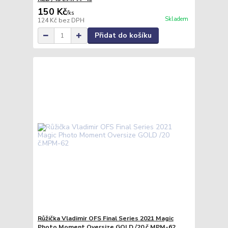
150 Kč
/
ks
Skladem
124 Kč
bez DPH
Přidat do košíku
Růžička Vladimir OFS Final Series 2021 Magic
Photo Moment Oversize GOLD /20 č.MPM-62