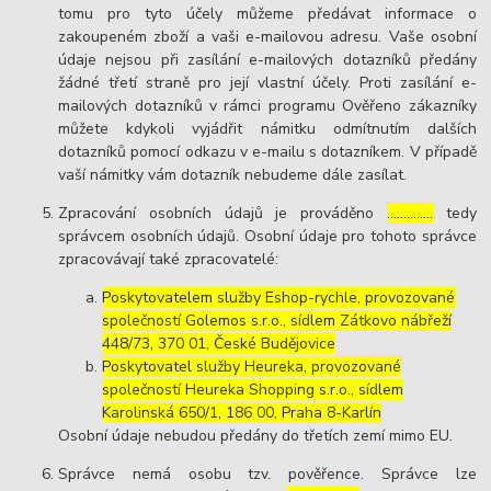
tomu pro tyto účely můžeme předávat informace o
zakoupeném zboží a vaši e-mailovou adresu. Vaše osobní
údaje nejsou při zasílání e-mailových dotazníků předány
žádné třetí straně pro její vlastní účely. Proti zasílání e-
mailových dotazníků v rámci programu Ověřeno zákazníky
můžete kdykoli vyjádřit námitku odmítnutím dalších
dotazníků pomocí odkazu v e-mailu s dotazníkem. V případě
vaší námitky vám dotazník nebudeme dále zasílat.
Zpracování osobních údajů je prováděno
…………..
tedy
správcem osobních údajů. Osobní údaje pro tohoto správce
zpracovávají také zpracovatelé:
Poskytovatelem služby Eshop-rychle, provozované
společností Golemos s.r.o., sídlem Zátkovo nábřeží
448/73, 370 01, České Budějovice
Poskytovatel služby Heureka, provozované
společností Heureka Shopping s.r.o., sídlem
Karolinská 650/1, 186 00, Praha 8-Karlín
Osobní údaje nebudou předány do třetích zemí mimo EU.
Správce nemá osobu tzv. pověřence. Správce lze