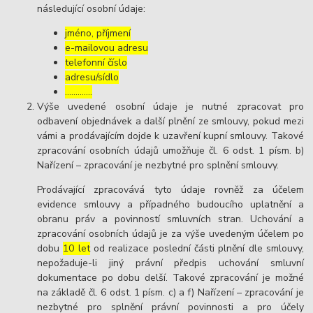
následující osobní údaje:
jméno, příjmení
e-mailovou adresu
telefonní číslo
adresu/sídlo
………....
Výše uvedené osobní údaje je nutné zpracovat pro
odbavení objednávek a další plnění ze smlouvy, pokud mezi
vámi a prodávajícím dojde k uzavření kupní smlouvy. Takové
zpracování osobních údajů umožňuje čl. 6 odst. 1 písm. b)
Nařízení – zpracování je nezbytné pro splnění smlouvy.
Prodávající zpracovává tyto údaje rovněž za účelem
evidence smlouvy a případného budoucího uplatnění a
obranu práv a povinností smluvních stran. Uchování a
zpracování osobních údajů je za výše uvedeným účelem po
dobu
10 let
od realizace poslední části plnění dle smlouvy,
nepožaduje-li jiný právní předpis uchování smluvní
dokumentace po dobu delší. Takové zpracování je možné
na základě čl. 6 odst. 1 písm. c) a f) Nařízení – zpracování je
nezbytné pro splnění právní povinnosti a pro účely