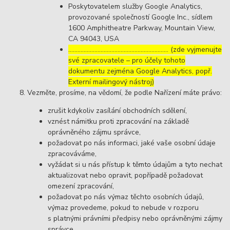
Poskytovatelem služby Google Analytics,
provozované společností Google Inc., sídlem
1600 Amphitheatre Parkway, Mountain View,
CA 94043, USA
……………………………………………………..… (zde vyjmenujte
své zpracovatele – pro účely tohoto
dokumentu zejména Google Analytics, popř.
Externí mailingový nástroj)
Vezměte, prosíme, na vědomí, že podle Nařízení máte právo:
zrušit kdykoliv zasílání obchodních sdělení,
vznést námitku proti zpracování na základě
oprávněného zájmu správce,
požadovat po nás informaci, jaké vaše osobní údaje
zpracováváme,
vyžádat si u nás přístup k těmto údajům a tyto nechat
aktualizovat nebo opravit, popřípadě požadovat
omezení zpracování,
požadovat po nás výmaz těchto osobních údajů,
výmaz provedeme, pokud to nebude v rozporu
s platnými právními předpisy nebo oprávněnými zájmy
správce,