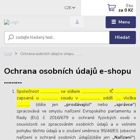
0
ks
CZK
za
0 Kč
Menu
Hledat
Úvod
Ochrana osobních údajů e-shopu ………
Ochrana osobních údajů e-shopu
………
Společnost ………………., se sídlem ………………………, IČ …………………,
zapsaná u …………….. soudu v ……………….., oddíl …., vložka
…………..
(dále jen
„prodávající“
nebo
„správce“
)
zpracovává ve smyslu nařízení Evropského parlamentu a
Rady (EU) č. 2016/679 o ochraně fyzických osob v
souvislosti se zpracováním osobních údajů a o volném
pohybu těchto údajů a o zrušení směrnice 95/46/ES (obecné
nařízení o ochraně osobních údajů)(dále jen
„Nařízení“
),