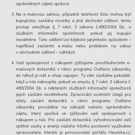
oprávněných zájmů správce.
Na e-mailovou adresu, případně telefonní číslo mohou být
kupujícímu zasílány novinky a jiná obchodní sdělení, tento
postup umožňuje § 7 odst. 3 zákona č.480/2004 Sb., o
službách informační společnosti, pokud jej kupující
neodmítne. Tato sdělení lze kdykoliv jakýmkoliv způsobem –
například zasláním e-mailu nebo proklikem na odkaz
v obchodním sdělení – odhlásit.
Vaši spokojenost s nákupem zjišťujeme prostřednictvím e-
mailových dotazníků v rámci programu Ověřeno zákazníky,
do něhož je náš e-shop zapojen. Ty vám zasíláme pokaždé,
když u nás nakoupíte, pokud ve smyslu § 7 odst. 3 zákona č.
480/2004 Sb. o některých službách informační společnosti
jejich zasílání neodmítnete. Zpracování osobních údajů pro
účely zaslání dotazníků v rámci programu Ověřeno
zákazníky provádíme na základě našeho oprávněného
zájmu, který spočívá ve zjišťování vaší spokojenosti s
nákupem u nás. Pro zasílání dotazníků, vyhodnocování vaší
zpětné vazby a analýz našeho tržního postavení využíváme
zpracovatele, kterým je provozovatel portálu Heureka.cz;