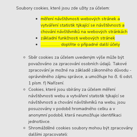
Soubory cookies, které jsou zde užity za účelem:
měření návštěvnosti webových stránek a
vytváření statistik týkající se návštěvnosti a
chování návštěvníků na webových stránkách
základní funkčnosti webových stránek
………………… doplňte o případné další účely
Sběr cookies za účelem uvedeným výše může být
považováno za zpracování osobních údajů. Takové
zpracování je možné na základě zákonného důvodu -
oprávněného zájmu správce, a umožňuje ho čl. 6 odst.
1 písm. f) Nařízení.
Cookies, které jsou sbírány za účelem měření
návštěvnosti webu a vytváření statistik týkající se
návštěvnosti a chování návštěvníků na webu, jsou
posuzovány v podobě hromadného celku a v
anonymní podobě, která neumožňuje identifikaci
jednotlivce.
Shromážděné cookies soubory mohou být zpracovány
dalšími zpracovateli: