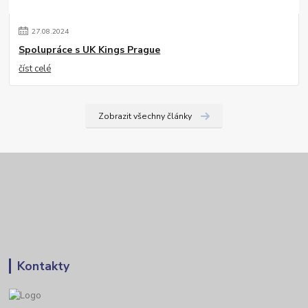
27
.
08
.
2024
Spolupráce s UK Kings Prague
číst celé
Zobrazit všechny články
Kontakty