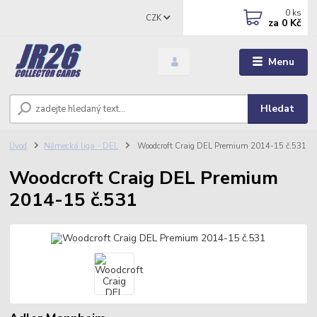
0
ks
CZK
za
0 Kč
Menu
Hledat
Úvod
Německá liga - DEL
Woodcroft Craig DEL Premium 2014-15 č.531
Woodcroft Craig DEL Premium
2014-15 č.531