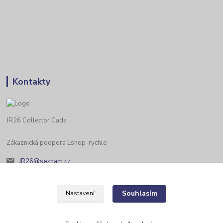
Kontakty
JR26 Collector Cads
Zákaznická podpora Eshop-rychle
JR26@seznam.cz
Souhlasím
Nastavení