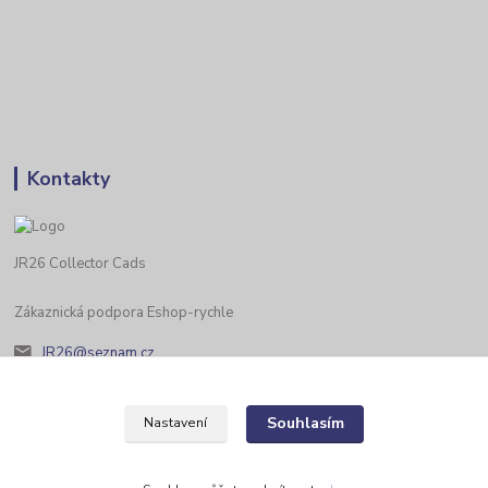
Kontakty
JR26 Collector Cads
Zákaznická podpora Eshop-rychle
JR26@seznam.cz
Souhlasím
Nastavení