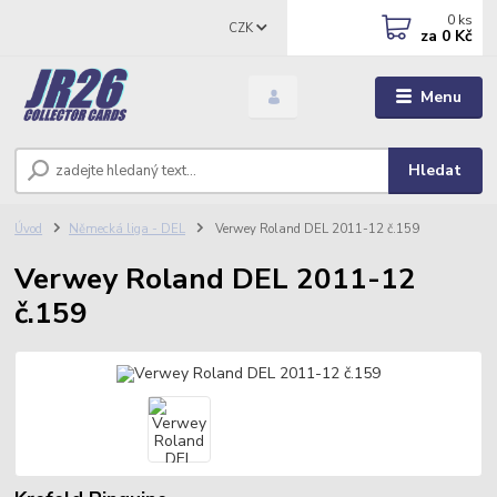
0
ks
CZK
za
0 Kč
Menu
Hledat
Úvod
Německá liga - DEL
Verwey Roland DEL 2011-12 č.159
Verwey Roland DEL 2011-12
č.159