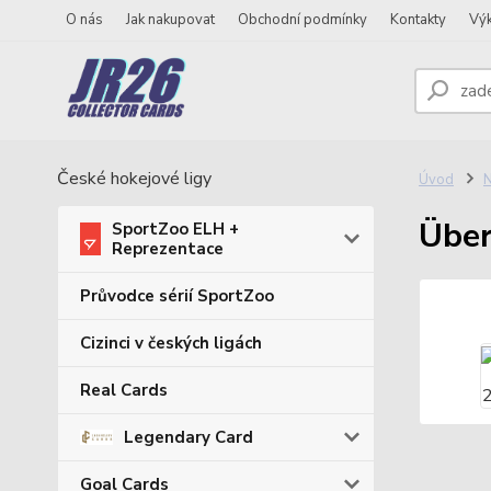
O nás
Jak nakupovat
Obchodní podmínky
Kontakty
Vý
České hokejové ligy
Úvod
N
Über
SportZoo ELH +
Reprezentace
Průvodce sérií SportZoo
Cizinci v českých ligách
Real Cards
Legendary Card
Goal Cards