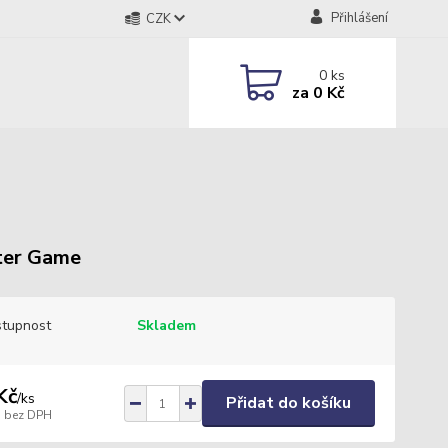
Přihlášení
CZK
0
ks
za
0 Kč
ter Game
tupnost
Skladem
Kč
/
ks
Přidat do košíku
bez DPH