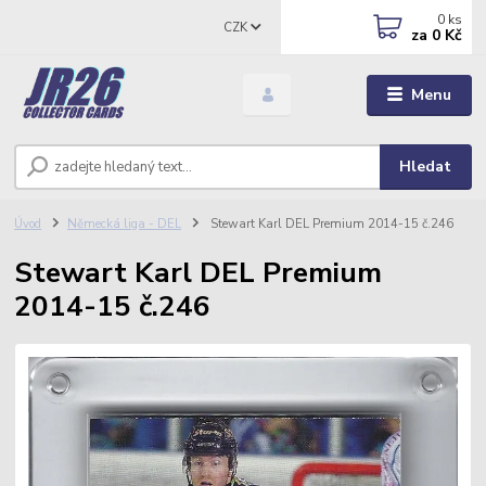
0
ks
CZK
za
0 Kč
Menu
Hledat
Úvod
Německá liga - DEL
Stewart Karl DEL Premium 2014-15 č.246
Stewart Karl DEL Premium
2014-15 č.246