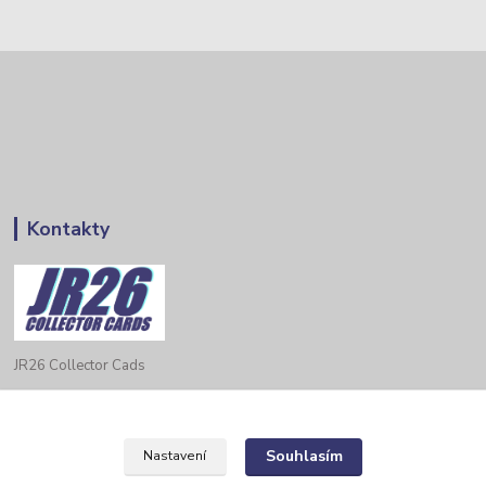
Kontakty
JR26 Collector Cads
Zákaznická podpora Eshop-rychle
JR26@seznam.cz
Souhlasím
Nastavení