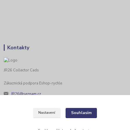
Kontakty
JR26 Collector Cads
Zákaznická podpora Eshop-rychle
JR26@seznam.cz
Souhlasím
Nastavení