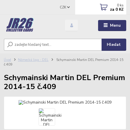
0
ks
CZK
za
0 Kč
Menu
Hledat
Úvod
Německá liga - DEL
Schymainski Martin DEL Premium 2014-15
č.409
Schymainski Martin DEL Premium
2014-15 č.409