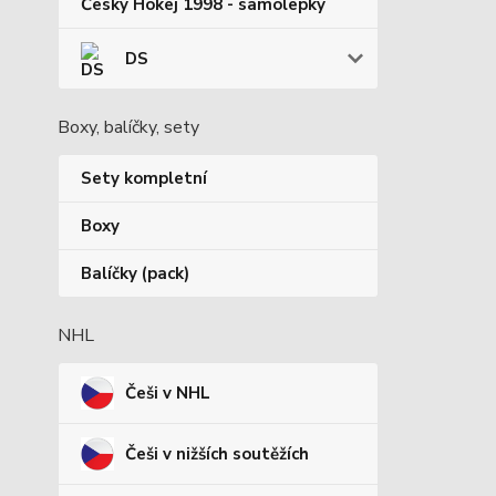
Český Hokej 1998 - samolepky
DS
Boxy, balíčky, sety
Sety kompletní
Boxy
Balíčky (pack)
NHL
Češi v NHL
Češi v nižších soutěžích