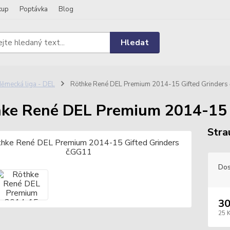
kup
Poptávka
Blog
Hledat
ěmecká liga - DEL
Röthke René DEL Premium 2014-15 Gifted Grinders
ke René DEL Premium 2014-15 
Stra
Dos
30
25 