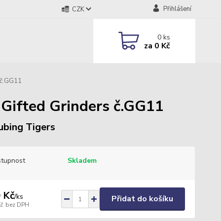
Přihlášení
CZK
0
ks
za
0 Kč
 č.GG11
Gifted Grinders č.GG11
ubing Tigers
tupnost
Skladem
 Kč
/
ks
Přidat do košíku
Kč
bez DPH