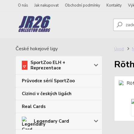
O nás
Jak nakupovat
Obchodní podmínky
Kontakty
Vý
České hokejové ligy
Úvod
N
Röth
SportZoo ELH +
Reprezentace
Průvodce sérií SportZoo
Cizinci v českých ligách
Real Cards
Legendary Card