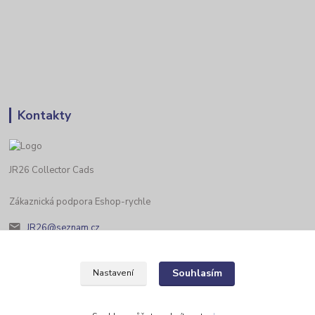
Kontakty
JR26 Collector Cads
Zákaznická podpora Eshop-rychle
JR26@seznam.cz
Souhlasím
Nastavení