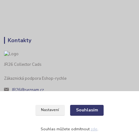
Kontakty
JR26 Collector Cads
Zákaznická podpora Eshop-rychle
JR26@seznam.cz
Souhlasím
Nastavení
Souhlas můžete odmítnout
zde
.
Vytvořeno na
Eshop-rychle.cz