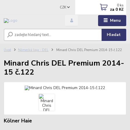
0
ks
CZK
za
0 Kč
Menu
Hledat
Úvod
Německá liga - DEL
Minard Chris DEL Premium 2014-15 č.122
Minard Chris DEL Premium 2014-
15 č.122
Kölner Haie