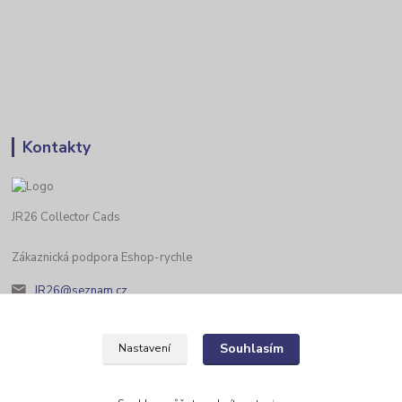
Kontakty
JR26 Collector Cads
Zákaznická podpora Eshop-rychle
JR26@seznam.cz
Souhlasím
Nastavení