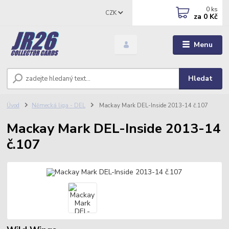
0
ks
CZK
za
0 Kč
Menu
Hledat
Úvod
Německá liga - DEL
Mackay Mark DEL-Inside 2013-14 č.107
Mackay Mark DEL-Inside 2013-14
č.107