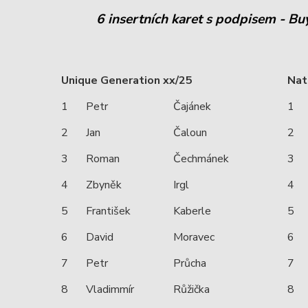
6 insertních karet s podpisem - B
Unique Generation xx/25
Nat
1
Petr
Čajánek
1
2
Jan
Čaloun
2
3
Roman
Čechmánek
3
4
Zbyněk
Irgl
4
5
František
Kaberle
5
6
David
Moravec
6
7
Petr
Průcha
7
8
Vladimmír
Růžička
8