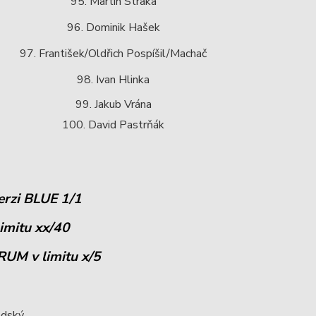
95. Martin Straka
96. Dominik Hašek
97. František/Oldřich Pospíšil/Machač
98. Ivan Hlinka
99. Jakub Vrána
100. David Pastrňák
erzi BLUE 1/1
limitu xx/40
RUM v limitu x/5
odský