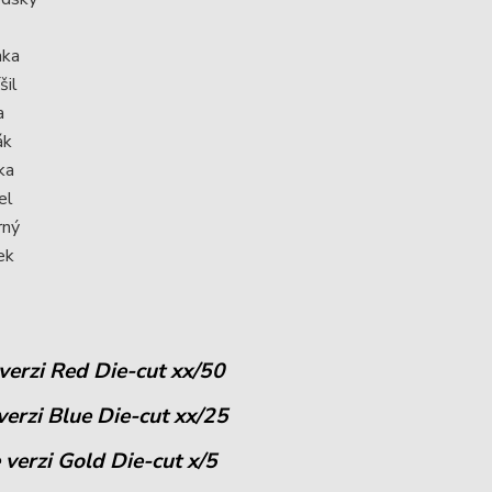
nka
šil
a
ák
ka
el
rný
ek
 verzi Red Die-cut xx/50
verzi Blue Die-cut xx/25
 verzi Gold Die-cut x/5