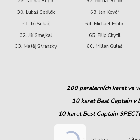
29. Michal Řepík
62. Michal Řepík
30. Lukáš Sedlák
63. Jan Kovář
31. Jiří Sekáč
64. Michael Frolík
32. Jiří Smejkal
65. Filip Chytil
33. Matěj Stránský
66. Millan Gulaš
100 paralerních karet ve v
10 karet Best Captain v 
10 karet Best Captain SPECT
1
Vladimír
Zábr