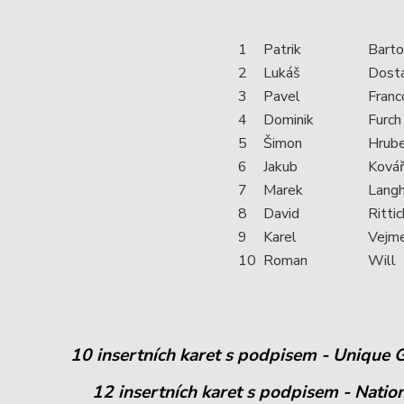
1
Patrik
Bart
2
Lukáš
Dost
3
Pavel
Franc
4
Dominik
Furch
5
Šimon
Hrub
6
Jakub
Ková
7
Marek
Lang
8
David
Rittic
9
Karel
Vejm
10
Roman
Will
10 insertních karet s podpisem - Unique
12 insertních karet s podpisem - Natio