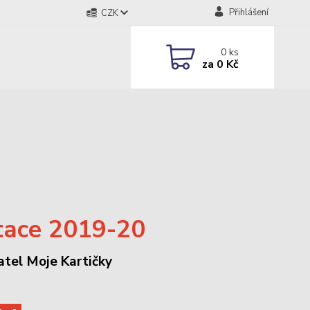
Přihlášení
CZK
0
ks
za
0 Kč
tace 2019-20
atel Moje Kartičky