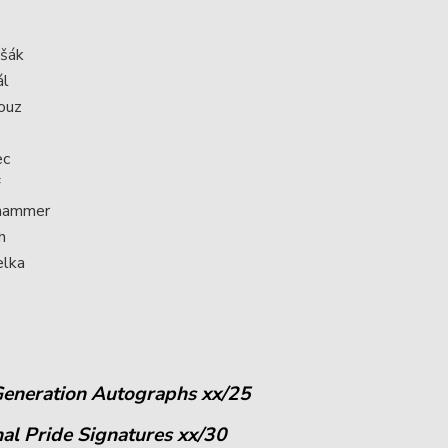
ošák
ál
ouz
ec
ř
hammer
h
elka
 Generation Autographs xx/25
nal Pride Signatures xx/30