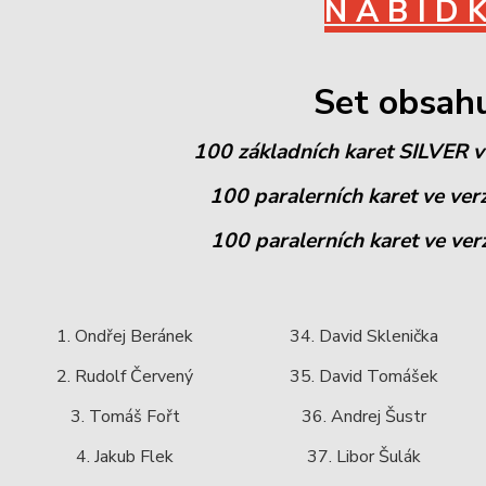
N A B Í D 
Set obsah
100 základních karet SILVER v 
100 paralerních karet ve ver
100 paralerních karet ve ver
1. Ondřej Beránek
34. David Sklenička
2. Rudolf Červený
35. David Tomášek
3. Tomáš Fořt
36. Andrej Šustr
4. Jakub Flek
37. Libor Šulák