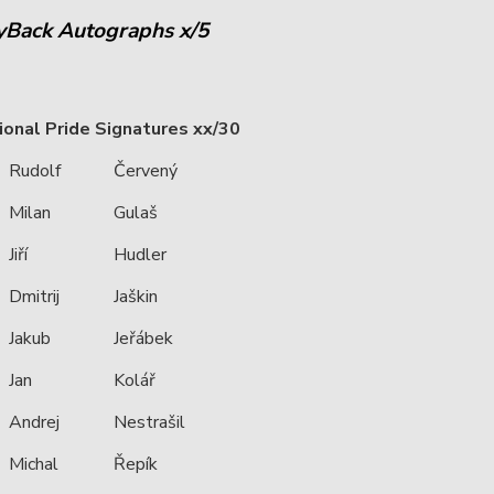
uyBack Autographs x/5
ional Pride Signatures xx/30
Rudolf
Červený
Milan
Gulaš
Jiří
Hudler
Dmitrij
Jaškin
Jakub
Jeřábek
Jan
Kolář
Andrej
Nestrašil
Michal
Řepík