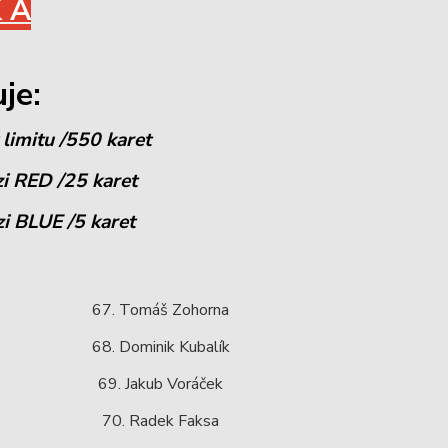
K A
uje:
limitu /550 karet
zi RED /25 karet
zi BLUE /5 karet
67. Tomáš Zohorna
68. Dominik Kubalík
69. Jakub Voráček
70. Radek Faksa