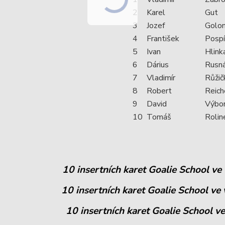
2
Karel
Gut
3
Jozef
Golo
4
František
Pospí
5
Ivan
Hlink
6
Dárius
Rusn
7
Vladimír
Růžič
8
Robert
Reich
9
David
Výbo
10
Tomáš
Rolin
10 insertních karet Goalie School ve
10 insertních karet Goalie School ve 
10 insertních karet Goalie School ve