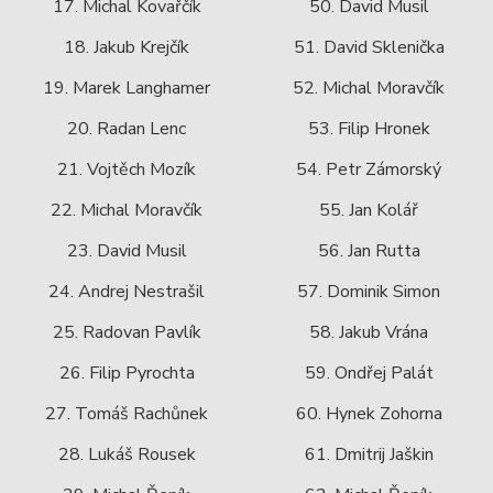
17. Michal Kovařčík
50. David Musil
18. Jakub Krejčík
51. David Sklenička
19. Marek Langhamer
52. Michal Moravčík
20. Radan Lenc
53. Filip Hronek
21. Vojtěch Mozík
54. Petr Zámorský
22. Michal Moravčík
55. Jan Kolář
23. David Musil
56. Jan Rutta
24. Andrej Nestrašil
57. Dominik Simon
25. Radovan Pavlík
58. Jakub Vrána
26. Filip Pyrochta
59. Ondřej Palát
27. Tomáš Rachůnek
60. Hynek Zohorna
28. Lukáš Rousek
61. Dmitrij Jaškin