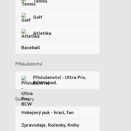
Tennis
Golf
Atletika
Baseball
Příslušenství
Příslušenství - Ultra Pro,
BCW apod.
Suvenýry
Hokejový puk - hrací, fan
Zpravodaje, Ročenky, Knihy