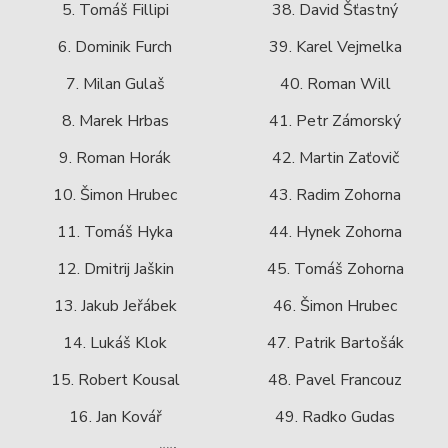
5. Tomáš Fillipi
38. David Šťastný
6. Dominik Furch
39. Karel Vejmelka
7. Milan Gulaš
40. Roman Will
8. Marek Hrbas
41. Petr Zámorský
9. Roman Horák
42. Martin Zaťovič
10. Šimon Hrubec
43. Radim Zohorna
11. Tomáš Hyka
44. Hynek Zohorna
12. Dmitrij Jaškin
45. Tomáš Zohorna
13. Jakub Jeřábek
46. Šimon Hrubec
14. Lukáš Klok
47. Patrik Bartošák
15. Robert Kousal
48. Pavel Francouz
16. Jan Kovář
49. Radko Gudas