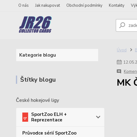
O nás
Jak nakupovat
Obchodní podmínky
Kontakty
Vý
Úvod
Kategorie blogu
12
.
05
.
Koment
Štítky blogu
MK Č
České hokejové ligy
SportZoo ELH +
Reprezentace
Průvodce sérií SportZoo