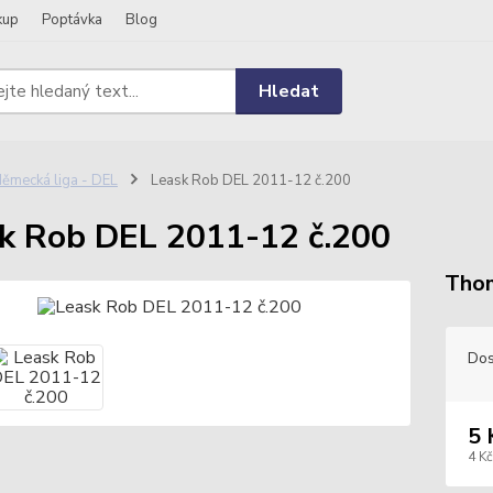
kup
Poptávka
Blog
Hledat
ěmecká liga - DEL
Leask Rob DEL 2011-12 č.200
k Rob DEL 2011-12 č.200
Thom
Dos
5 
4 Kč