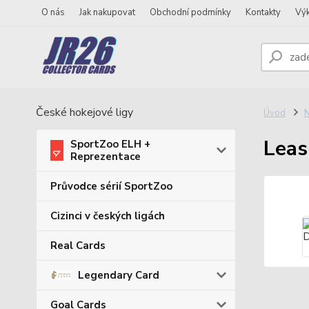
O nás
Jak nakupovat
Obchodní podmínky
Kontakty
Vý
České hokejové ligy
Úvod
N
Leas
SportZoo ELH +
Reprezentace
Průvodce sérií SportZoo
Cizinci v českých ligách
Real Cards
Legendary Card
Goal Cards