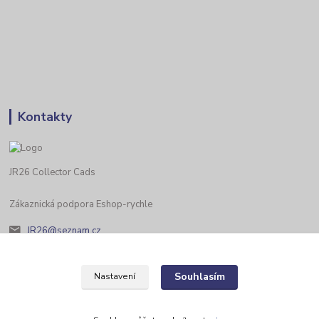
Kontakty
JR26 Collector Cads
Zákaznická podpora Eshop-rychle
JR26@seznam.cz
Souhlasím
Nastavení