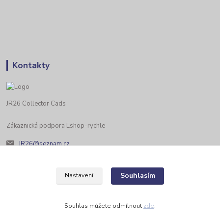
Kontakty
JR26 Collector Cads
Zákaznická podpora Eshop-rychle
JR26@seznam.cz
Souhlasím
Nastavení
Souhlas můžete odmítnout
zde
.
Vytvořeno na
Eshop-rychle.cz