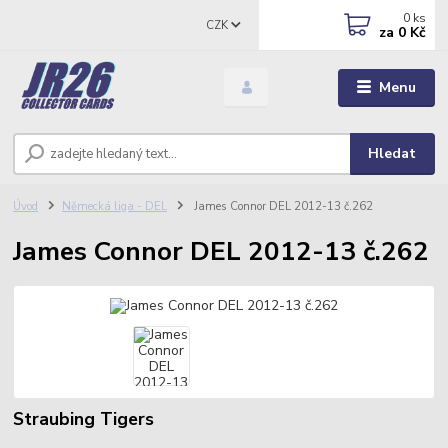
0
ks
CZK
za
0 Kč
Menu
Hledat
Úvod
Německá liga - DEL
James Connor DEL 2012-13 č.262
James Connor DEL 2012-13 č.262
Straubing Tigers