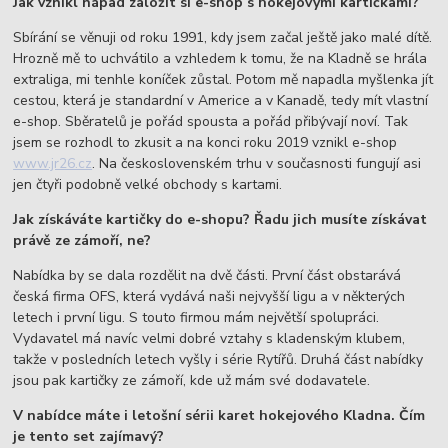
Jak vznikl nápad založit si e-shop s hokejovými kartičkami?
Sbírání se věnuji od roku 1991, kdy jsem začal ještě jako malé dítě.
Hrozně mě to uchvátilo a vzhledem k tomu, že na Kladně se hrála
extraliga, mi tenhle koníček zůstal. Potom mě napadla myšlenka jít
cestou, která je standardní v Americe a v Kanadě, tedy mít vlastní
e-shop. Sběratelů je pořád spousta a pořád přibývají noví. Tak
jsem se rozhodl to zkusit a na konci roku 2019 vznikl e-shop
www.jr26.cz
. Na československém trhu v současnosti fungují asi
jen čtyři podobně velké obchody s kartami.
Jak získáváte kartičky do e-shopu? Řadu jich musíte získávat
právě ze zámoří, ne?
Nabídka by se dala rozdělit na dvě části. První část obstarává
česká firma OFS, která vydává naši nejvyšší ligu a v některých
letech i první ligu. S touto firmou mám největší spolupráci.
Vydavatel má navíc velmi dobré vztahy s kladenským klubem,
takže v posledních letech vyšly i série Rytířů. Druhá část nabídky
jsou pak kartičky ze zámoří, kde už mám své dodavatele.
V nabídce máte i letošní sérii karet hokejového Kladna. Čím
je tento set zajímavý?