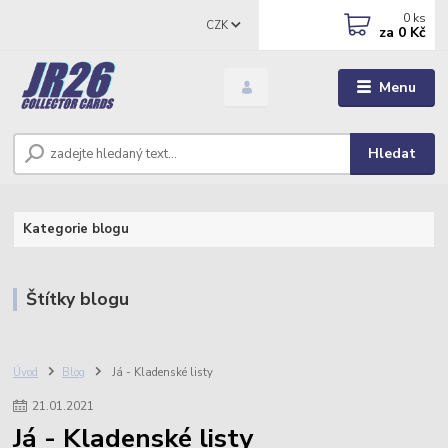
0
ks
CZK
za
0 Kč
Menu
Hledat
Kategorie blogu
Štítky blogu
Úvod
Blog
Já - Kladenské listy
21
.
01
.
2021
Já - Kladenské listy