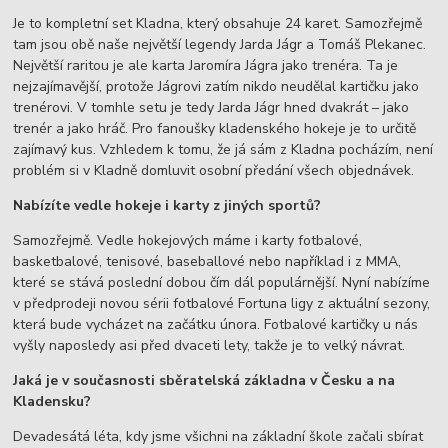
Je to kompletní set Kladna, který obsahuje 24 karet. Samozřejmě
tam jsou obě naše největší legendy Jarda Jágr a Tomáš Plekanec.
Největší raritou je ale karta Jaromíra Jágra jako trenéra. Ta je
nejzajímavější, protože Jágrovi zatím nikdo neudělal kartičku jako
trenérovi. V tomhle setu je tedy Jarda Jágr hned dvakrát – jako
trenér a jako hráč. Pro fanoušky kladenského hokeje je to určitě
zajímavý kus. Vzhledem k tomu, že já sám z Kladna pocházím, není
problém si v Kladně domluvit osobní předání všech objednávek.
Nabízíte vedle hokeje i karty z jiných sportů?
Samozřejmě. Vedle hokejových máme i karty fotbalové,
basketbalové, tenisové, baseballové nebo například i z MMA,
které se stává poslední dobou čím dál populárnější. Nyní nabízíme
v předprodeji novou sérii fotbalové Fortuna ligy z aktuální sezony,
která bude vycházet na začátku února. Fotbalové kartičky u nás
vyšly naposledy asi před dvaceti lety, takže je to velký návrat.
Jaká je v současnosti sběratelská základna v Česku a na
Kladensku?
Devadesátá léta, kdy jsme všichni na základní škole začali sbírat