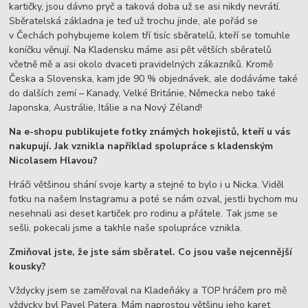
kartičky, jsou dávno pryč a taková doba už se asi nikdy nevrátí.
Sběratelská základna je teď už trochu jinde, ale pořád se
v Čechách pohybujeme kolem tří tisíc sběratelů, kteří se tomuhle
koníčku věnují. Na Kladensku máme asi pět větších sběratelů
včetně mě a asi okolo dvaceti pravidelných zákazníků. Kromě
Česka a Slovenska, kam jde 90 % objednávek, ale dodáváme také
do dalších zemí – Kanady, Velké Británie, Německa nebo také
Japonska, Austrálie, Itálie a na Nový Zéland!
Na e-shopu publikujete fotky známých hokejistů, kteří u vás
nakupují. Jak vznikla například spolupráce s kladenským
Nicolasem Hlavou?
Hráči většinou shání svoje karty a stejné to bylo i u Nicka. Viděl
fotku na našem Instagramu a poté se nám ozval, jestli bychom mu
nesehnali asi deset kartiček pro rodinu a přátele. Tak jsme se
sešli, pokecali jsme a takhle naše spolupráce vznikla.
Zmiňoval jste, že jste sám sběratel. Co jsou vaše nejcennější
kousky?
Vždycky jsem se zaměřoval na Kladeňáky a TOP hráčem pro mě
vždycky byl Pavel Patera. Mám naprostou většinu jeho karet