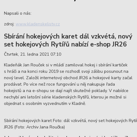
Napsali o nás:
zdroj:
www.kladenskelisty.cz
Sbírání hokejových karet dál vzkvétá, nový
set hokejových Rytířů nabízí e-shop JR26
Čtvrtek, 21. ledna 2021 07:10
Kladeňák Jan Rouček si v mládí zamiloval hokej i sbírání kartiček
s hráči a na konci roku 2019 se rozhodl svoji zálibu posunout na
nový level. Založil internetový obchod JR26 a hokejové karty začal
prodávat. Po více než roce fungování u něj nakupuje řada
hokejistů a na e-shopu se dají najít skutečné poklady. V nabídce
nechybí ani letošní série kladenských Rytířů, kterou je možné si
objednat s osobním vyzvednutím v Kladně.
Sbírání hokejových karet Foto: dál vzkvétá, nový set hokejových Rytí
JR26 (Foto: Archiv Jana Roučka)