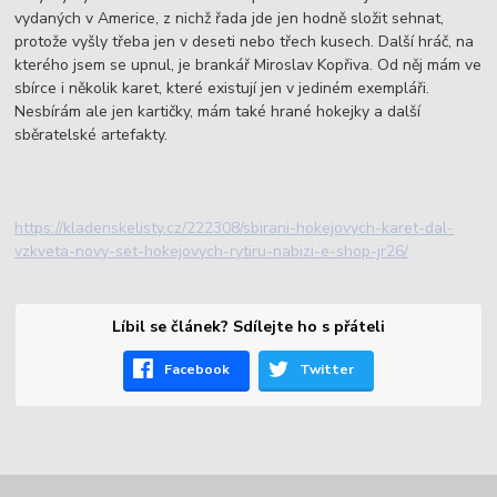
vydaných v Americe, z nichž řada jde jen hodně složit sehnat,
protože vyšly třeba jen v deseti nebo třech kusech. Další hráč, na
kterého jsem se upnul, je brankář Miroslav Kopřiva. Od něj mám ve
sbírce i několik karet, které existují jen v jediném exempláři.
Nesbírám ale jen kartičky, mám také hrané hokejky a další
sběratelské artefakty.
https://kladenskelisty.cz/222308/sbirani-hokejovych-karet-dal-
vzkveta-novy-set-hokejovych-rytiru-nabizi-e-shop-jr26/
Líbil se článek? Sdílejte ho s přáteli
Facebook
Twitter