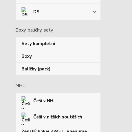
DS
Boxy, balíčky, sety
Sety kompletní
Boxy
Balíčky (pack)
NHL
Češi v NHL
Češi v nižších soutěžích
Ženský hokej PWHL, Rheaume