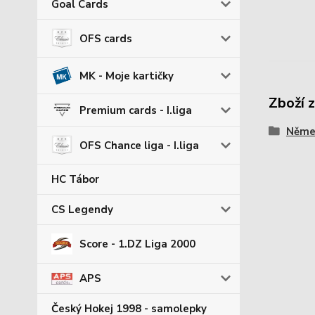
Goal Cards
OFS cards
MK - Moje kartičky
Zboží 
Premium cards - I.liga
Němec
OFS Chance liga - I.liga
HC Tábor
CS Legendy
Score - 1.DZ Liga 2000
APS
Český Hokej 1998 - samolepky