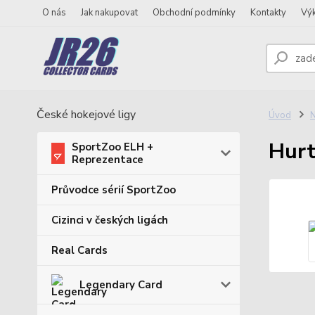
O nás
Jak nakupovat
Obchodní podmínky
Kontakty
Vý
České hokejové ligy
Úvod
N
Hurt
SportZoo ELH +
Reprezentace
Průvodce sérií SportZoo
Cizinci v českých ligách
Real Cards
Legendary Card