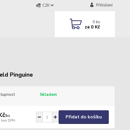
Přihlášení
CZK
0
ks
za
0 Kč
eld Pinguine
tupnost
Skladem
Kč
/
ks
Přidat do košíku
bez DPH