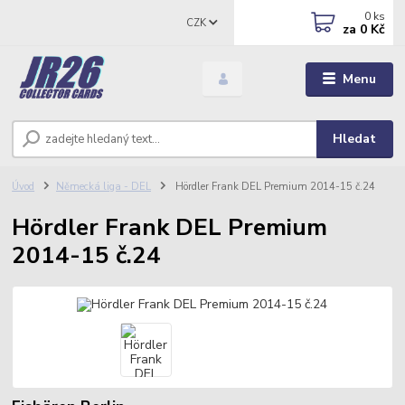
0
ks
CZK
za
0 Kč
Menu
Hledat
Úvod
Německá liga - DEL
Hördler Frank DEL Premium 2014-15 č.24
Hördler Frank DEL Premium
2014-15 č.24