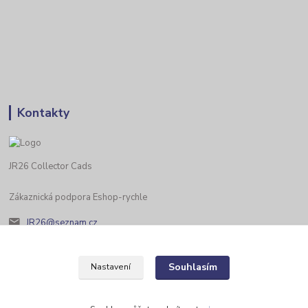
Kontakty
JR26 Collector Cads
Zákaznická podpora Eshop-rychle
JR26@seznam.cz
Souhlasím
Nastavení