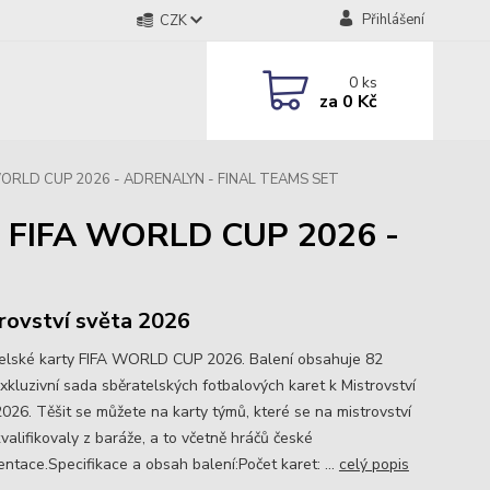
Přihlášení
CZK
0
ks
za
0 Kč
FA WORLD CUP 2026 - ADRENALYN - FINAL TEAMS SET
et FIFA WORLD CUP 2026 -
rovství světa 2026
elské karty FIFA WORLD CUP 2026. Balení obsahuje 82
Exkluzivní sada sběratelských fotbalových karet k Mistrovství
2026. Těšit se můžete na karty týmů, které se na mistrovství
valifikovaly z baráže, a to včetně hráčů české
entace.Specifikace a obsah balení:Počet karet: ...
celý popis