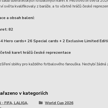
í sada sběratelských fotbalových karet k Mistrovství světa 202
ví světa kvalifikovaly z baráže, a to včetně hráčů české repreze
ace a obsah balení:
ret: 82
4 Hero cards+ 26 Special cards + 2 Exclusive Limited Edit
četně karet hráčů české reprezentace
ozšíření sbírky pro každého fotbalového fanouška. Nechybí žádná 
zařazeno v kategoriích
i - FIFA, LALIGA,
World Cup 2026