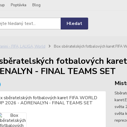
kup
Poptávka
Blog
Hledat
anini - FIFA, LALIGA, World
Box sběratelských fotbalových karet FI
sběratelských fotbalových kar
ENALYN - FINAL TEAMS SET
Mist
Sběrat
karet.
světa 
světa k
reprez