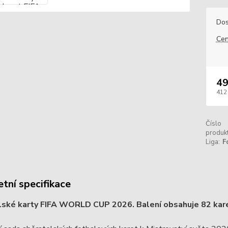
Dos
Cen
49
412
Číslo
produkt
Liga:
F
tní specifikace
lské karty FIFA WORLD CUP 2026. Balení obsahuje 82 kar