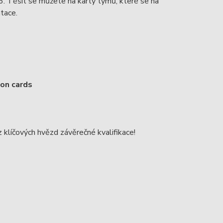
6. Těšit se můžete na karty týmů, které se na
ntace.
ion cards
z klíčových hvězd závěrečné kvalifikace!