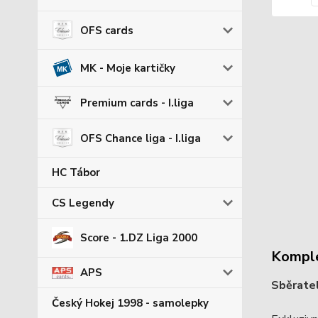
OFS cards
MK - Moje kartičky
Premium cards - I.liga
OFS Chance liga - I.liga
HC Tábor
CS Legendy
Score - 1.DZ Liga 2000
Komple
APS
Sběrate
Český Hokej 1998 - samolepky