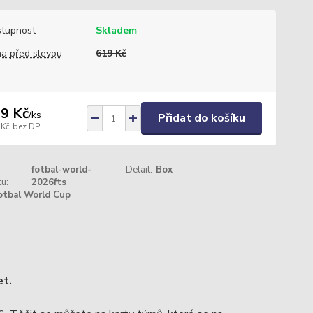
tupnost
Skladem
a před slevou
619 Kč
9 Kč
/
ks
Přidat do košíku
 Kč
bez DPH
fotbal-world-
Detail:
Box
u:
2026fts
otbal World Cup
et.