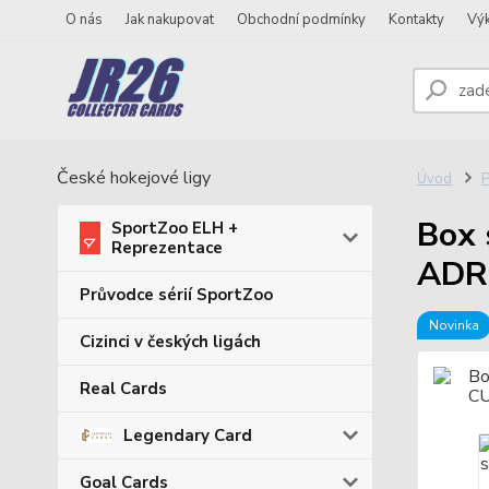
O nás
Jak nakupovat
Obchodní podmínky
Kontakty
Vý
České hokejové ligy
Úvod
P
Box 
SportZoo ELH +
Reprezentace
ADR
Průvodce sérií SportZoo
Novinka
Cizinci v českých ligách
Real Cards
Legendary Card
Goal Cards