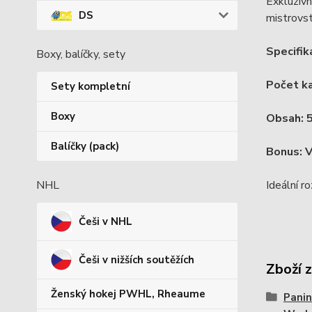
Exkluzivn
DS
mistrovst
Specifik
Boxy, balíčky, sety
Počet ka
Sety kompletní
Boxy
Obsah: 5
Balíčky (pack)
Bonus: V
Ideální r
NHL
Češi v NHL
Češi v nižších soutěžích
Zboží 
Ženský hokej PWHL, Rheaume
Panin