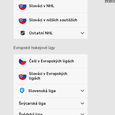
Worl
Slováci v NHL
Slováci v nižších soutěžích
Ostatní NHL
Evropské hokejové ligy
Češi v Evropských ligách
Slováci v Evropských
ligách
Slovenská liga
Švýcarská liga
Švédská liga