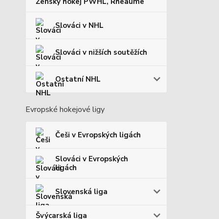
Ženský hokej PWHL, Rheaume
Slováci v NHL
Slováci v nižších soutěžích
Ostatní NHL
Evropské hokejové ligy
Češi v Evropských ligách
Slováci v Evropských
ligách
Slovenská liga
Švýcarská liga