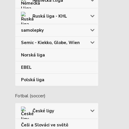
Německá I.liga
Ruská liga - KHL
samolepky
Semic - Kiekko, Globe, Wien
Norská liga
EBEL
Polská liga
Fotbal (soccer)
České ligy
Češi a Slováci ve světě