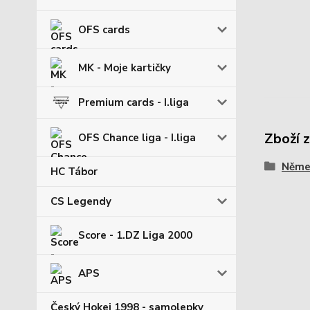
OFS cards
MK - Moje kartičky
Premium cards - I.liga
Zboží 
OFS Chance liga - I.liga
Němec
HC Tábor
CS Legendy
Score - 1.DZ Liga 2000
APS
Český Hokej 1998 - samolepky