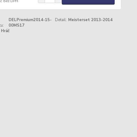
Kč
bez DPH
DELPremium2014-15-
Detail:
Meisterset 2013-2014
u:
00MS17
Hráč