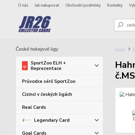
O nás
Jak nakupovat
Obchodní podmínky
Kontakty
Vý
České hokejové ligy
Úvod
N
Hahn
SportZoo ELH +
Reprezentace
č.M
Průvodce sérií SportZoo
Cizinci v českých ligách
Real Cards
Legendary Card
Goal Cards