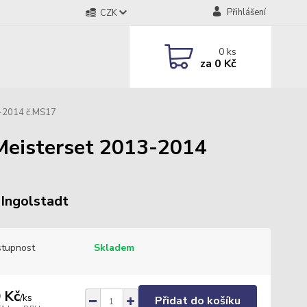
Přihlášení
CZK
0
ks
za
0 Kč
3-2014 č.MS17
eisterset 2013-2014
Ingolstadt
tupnost
Skladem
 Kč
/
ks
Přidat do košíku