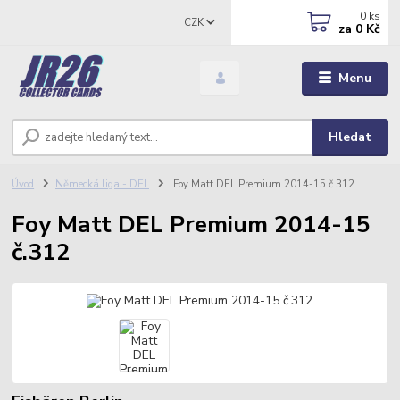
0
ks
CZK
za
0 Kč
Menu
Hledat
Úvod
Německá liga - DEL
Foy Matt DEL Premium 2014-15 č.312
Foy Matt DEL Premium 2014-15
č.312