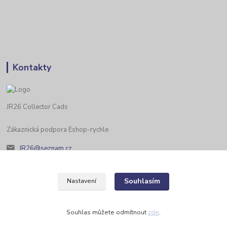
Kontakty
JR26 Collector Cads
Zákaznická podpora Eshop-rychle
JR26@seznam.cz
Souhlasím
Nastavení
Souhlas můžete odmítnout
zde
.
Vytvořeno na
Eshop-rychle.cz