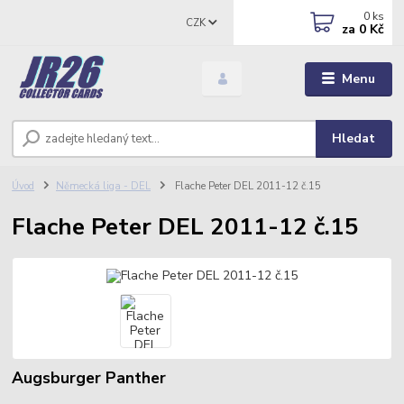
0
ks
CZK
za
0 Kč
Menu
Hledat
Úvod
Německá liga - DEL
Flache Peter DEL 2011-12 č.15
Flache Peter DEL 2011-12 č.15
Augsburger Panther