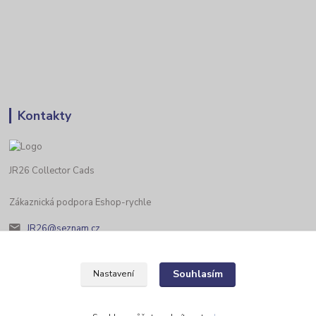
Kontakty
JR26 Collector Cads
Zákaznická podpora Eshop-rychle
JR26@seznam.cz
Souhlasím
Nastavení