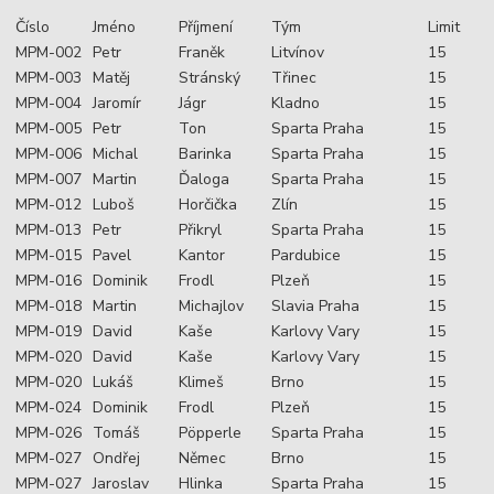
Číslo
Jméno
Příjmení
Tým
Limit
MPM-002
Petr
Franěk
Litvínov
15
MPM-003
Matěj
Stránský
Třinec
15
MPM-004
Jaromír
Jágr
Kladno
15
MPM-005
Petr
Ton
Sparta Praha
15
MPM-006
Michal
Barinka
Sparta Praha
15
MPM-007
Martin
Ďaloga
Sparta Praha
15
MPM-012
Luboš
Horčička
Zlín
15
MPM-013
Petr
Přikryl
Sparta Praha
15
MPM-015
Pavel
Kantor
Pardubice
15
MPM-016
Dominik
Frodl
Plzeň
15
MPM-018
Martin
Michajlov
Slavia Praha
15
MPM-019
David
Kaše
Karlovy Vary
15
MPM-020
David
Kaše
Karlovy Vary
15
MPM-020
Lukáš
Klimeš
Brno
15
MPM-024
Dominik
Frodl
Plzeň
15
MPM-026
Tomáš
Pöpperle
Sparta Praha
15
MPM-027
Ondřej
Němec
Brno
15
MPM-027
Jaroslav
Hlinka
Sparta Praha
15