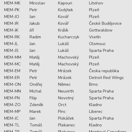
MEM-MK
Miroslav
Kapoun
Litvínov
MEM-PK
Petr
Kodýtek
Plzeň
MEM-JO
Jan
Kovář
Plzeň
MEM-JR
Jakub
Kovář
České Budějovice
MEM-JK
Jiří
Králík
Gottwaldow
MEM-RK
Radim
Kucharczyk
Vsetín
MEM-JL
Jan
Lukáš
Olomouc
MEM-JS
Jan
Lukáš
Sparta Praha
MEM-MM
Matěj
Machovský
Plzeň
MEM-MC
Matěj
Machovský
Plzeň
MEM-EM
Petr
Mrázek
Česka republika
MEM-ER
Petr
Mrázek
Detroit Red Wings
MEM-ON
Ondřej
Němec
Brno
MEM-MN
Michal
Neuvirth
Sparta Praha
MEM-FN
Filip
Novotný
Sparta Praha
MEM-ZO
Zdeněk
Orct
Kladno
MEM-MP
Marek
Pinc
Liberec
MEM-JC
Jan
Piskáček
Sparta Praha
MEM-TL
Tomáš
Plekanec
Kladno
MEM-TE
Tomáš
Plekanec
Montreal Canadiens