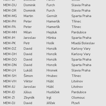
MEM-DU
Dominik
Furch
Slavia Praha
MEM-DR
Dominik
Furch
Slavia Praha
MEM-MG
Martin
Gernát
Sparta Praha
MEM-PH
Peter
Hamerlík
Třinec
MEM-PA
Peter
Hamerlík
Třinec
MEM-MH
Milan
Hejduk
Pardubice
MEM-JH
Jaroslav
Hlinka
Sparta Praha
MEM-PK
Petr
Holík
Mladá Boleslav
MEM-DZ
David
Honzík
Karlovy Vary
MEM-DH
David
Honzík
Karlovy Vary
MEM-DO
David
Honzík
Sparta Praha
MEM-DN
David
Honzík
Sparta Praha
MEM-LH
Lukáš
Hronek
Slavia Praha
MEM-SH
Šimon
Hrubec
Třinec
MEM-VH
Viktor
Hübl
Litvínov
MEM-JU
Jaroslav
Hübl
Litvínov
MEM-JD
Július
Hudáček
Pardubice
MEM-ZI
Zbyněk
Irgl
Olomouc
MEM-DJ
David
Jiříček
Plzeň