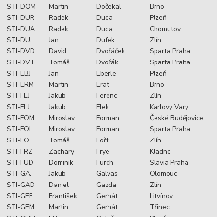
STI-DOM
Martin
Dočekal
Brno
STI-DUR
Radek
Duda
Plzeň
STI-DUA
Radek
Duda
Chomutov
STI-DUJ
Jan
Dufek
Zlín
STI-DVD
David
Dvořáček
Sparta Praha
STI-DVT
Tomáš
Dvořák
Sparta Praha
STI-EBJ
Jan
Eberle
Plzeň
STI-ERM
Martin
Erat
Brno
STI-FEJ
Jakub
Ferenc
Zlín
STI-FLJ
Jakub
Flek
Karlovy Vary
STI-FOM
Miroslav
Forman
České Budějovice
STI-FOI
Miroslav
Forman
Sparta Praha
STI-FOT
Tomáš
Fořt
Zlín
STI-FRZ
Zachary
Frye
Kladno
STI-FUD
Dominik
Furch
Slavia Praha
STI-GAJ
Jakub
Galvas
Olomouc
STI-GAD
Daniel
Gazda
Zlín
STI-GEF
František
Gerhát
Litvínov
STI-GEM
Martin
Gernát
Třinec