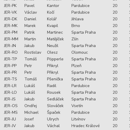
JER-PK
Pavel
Kantor
Pardubice
20
JER-VK
Václav
Kočí
Pardubice
20
JER-DK
Daniel
Kolář
Jihlava
20
JER-MK
Marek
Kvapil
Brno
20
JER-PM
Patrik
Martinec
Sparta Praha
20
JER-MM
Martin
Matějíček
Zlín
20
JER-JN
Jakub
Neužil
Sparta Praha
20
JER-RO
Rostislav
Olesz
Olomouc
20
JER-TP
Tomáš
Pöpperle
Sparta Praha
20
JER-PP
Petr
Přikryl
Plzeň
20
JER-PR
Petr
Přikryl
Sparta Praha
20
JER-TS
Tomáš
Pšenička
Sparta Praha
20
JER-LR
Lukáš
Radil
Pardubice
20
JER-LO
Lukáš
Rousek
Sparta Praha
20
JER-JS
Jakub
Sedláček
Sparta Praha
20
JER-OS
Ondřej
Slováček
Vsetín
20
JER-MS
Michael
Špaček
Pardubice
20
JER-JU
Josef
Ulrych
Litvínov
20
JER-JV
Jakub
Váchal
Hradec Králové
20