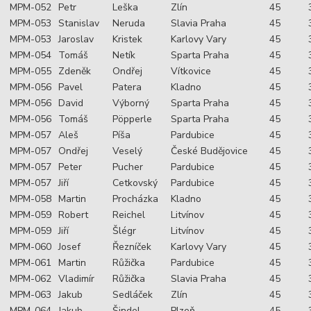
MPM-052
Petr
Leška
Zlín
45
MPM-053
Stanislav
Neruda
Slavia Praha
45
MPM-053
Jaroslav
Kristek
Karlovy Vary
45
MPM-054
Tomáš
Netík
Sparta Praha
45
MPM-055
Zdeněk
Ondřej
Vítkovice
45
MPM-056
Pavel
Patera
Kladno
45
MPM-056
David
Výborný
Sparta Praha
45
MPM-056
Tomáš
Pöpperle
Sparta Praha
45
MPM-057
Aleš
Píša
Pardubice
45
MPM-057
Ondřej
Veselý
České Budějovice
45
MPM-057
Peter
Pucher
Pardubice
45
MPM-057
Jiří
Cetkovský
Pardubice
45
MPM-058
Martin
Procházka
Kladno
45
MPM-059
Robert
Reichel
Litvínov
45
MPM-059
Jiří
Šlégr
Litvínov
45
MPM-060
Josef
Řezníček
Karlovy Vary
45
MPM-061
Martin
Růžička
Pardubice
45
MPM-062
Vladimír
Růžička
Slavia Praha
45
MPM-063
Jakub
Sedláček
Zlín
45
MPM-064
Jakub
Šindel
Plzeň
45