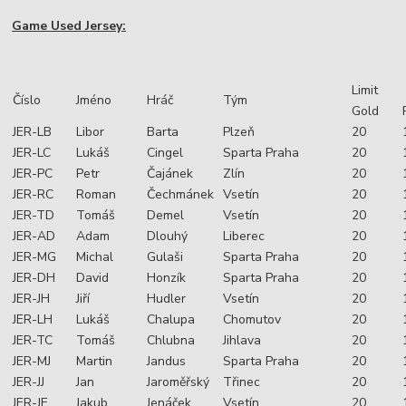
Game Used Jersey:
Limit
Číslo
Jméno
Hráč
Tým
Gold
JER-LB
Libor
Barta
Plzeň
20
JER-LC
Lukáš
Cingel
Sparta Praha
20
JER-PC
Petr
Čajánek
Zlín
20
JER-RC
Roman
Čechmánek
Vsetín
20
JER-TD
Tomáš
Demel
Vsetín
20
JER-AD
Adam
Dlouhý
Liberec
20
JER-MG
Michal
Gulaši
Sparta Praha
20
JER-DH
David
Honzík
Sparta Praha
20
JER-JH
Jiří
Hudler
Vsetín
20
JER-LH
Lukáš
Chalupa
Chomutov
20
JER-TC
Tomáš
Chlubna
Jihlava
20
JER-MJ
Martin
Jandus
Sparta Praha
20
JER-JJ
Jan
Jaroměřský
Třinec
20
JER-JE
Jakub
Jenáček
Vsetín
20