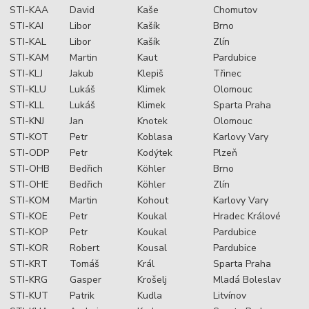
STI-KAA
David
Kaše
Chomutov
STI-KAI
Libor
Kašík
Brno
STI-KAL
Libor
Kašík
Zlín
STI-KAM
Martin
Kaut
Pardubice
STI-KLJ
Jakub
Klepiš
Třinec
STI-KLU
Lukáš
Klimek
Olomouc
STI-KLL
Lukáš
Klimek
Sparta Praha
STI-KNJ
Jan
Knotek
Olomouc
STI-KOT
Petr
Koblasa
Karlovy Vary
STI-ODP
Petr
Kodýtek
Plzeň
STI-OHB
Bedřich
Köhler
Brno
STI-OHE
Bedřich
Köhler
Zlín
STI-KOM
Martin
Kohout
Karlovy Vary
STI-KOE
Petr
Koukal
Hradec Králové
STI-KOP
Petr
Koukal
Pardubice
STI-KOR
Robert
Kousal
Pardubice
STI-KRT
Tomáš
Král
Sparta Praha
STI-KRG
Gasper
Krošelj
Mladá Boleslav
STI-KUT
Patrik
Kudla
Litvínov