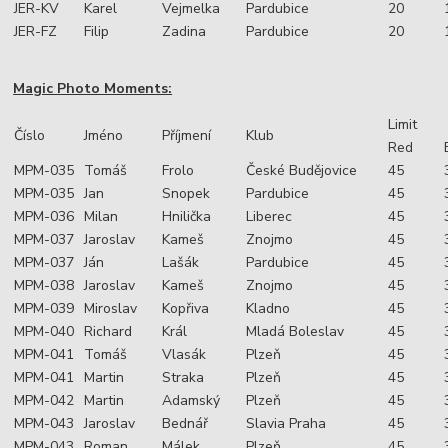
JER-KV
Karel
Vejmelka
Pardubice
20
JER-FZ
Filip
Zadina
Pardubice
20
Magic Photo Moments:
Limit
Číslo
Jméno
Příjmení
Klub
Red
MPM-035
Tomáš
Frolo
České Budějovice
45
MPM-035
Jan
Snopek
Pardubice
45
MPM-036
Milan
Hnilička
Liberec
45
MPM-037
Jaroslav
Kameš
Znojmo
45
MPM-037
Ján
Lašák
Pardubice
45
MPM-038
Jaroslav
Kameš
Znojmo
45
MPM-039
Miroslav
Kopřiva
Kladno
45
MPM-040
Richard
Král
Mladá Boleslav
45
MPM-041
Tomáš
Vlasák
Plzeň
45
MPM-041
Martin
Straka
Plzeň
45
MPM-042
Martin
Adamský
Plzeň
45
MPM-043
Jaroslav
Bednář
Slavia Praha
45
MPM-043
Roman
Málek
Plzeň
45