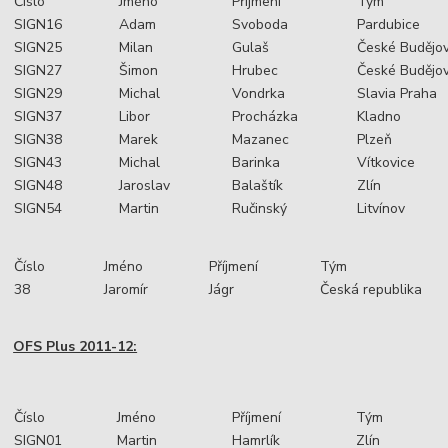
Číslo
Jméno
Příjmení
Tým
SIGN16
Adam
Svoboda
Pardubice
SIGN25
Milan
Gulaš
České Budějov
SIGN27
Šimon
Hrubec
České Budějov
SIGN29
Michal
Vondrka
Slavia Praha
SIGN37
Libor
Procházka
Kladno
SIGN38
Marek
Mazanec
Plzeň
SIGN43
Michal
Barinka
Vítkovice
SIGN48
Jaroslav
Balaštík
Zlín
SIGN54
Martin
Ručinský
Litvínov
Číslo
Jméno
Příjmení
Tým
38
Jaromír
Jágr
Česká republika
OFS Plus 2011-12:
Číslo
Jméno
Příjmení
Tým
SIGN01
Martin
Hamrlík
Zlín