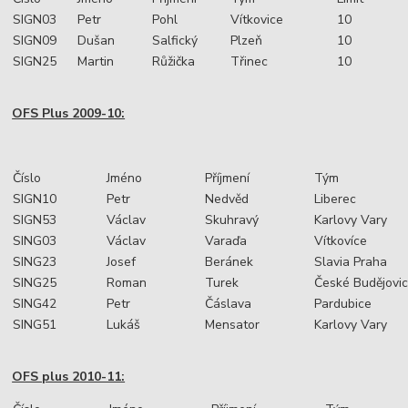
SIGN03
Petr
Pohl
Vítkovice
10
SIGN09
Dušan
Salfický
Plzeň
10
SIGN25
Martin
Růžička
Třinec
10
OFS Plus 2009-10:
Číslo
Jméno
Příjmení
Tým
SIGN10
Petr
Nedvěd
Liberec
SIGN53
Václav
Skuhravý
Karlovy Vary
SING03
Václav
Varaďa
Vítkovíce
SING23
Josef
Beránek
Slavia Praha
SING25
Roman
Turek
České Budějovi
SING42
Petr
Čáslava
Pardubice
SING51
Lukáš
Mensator
Karlovy Vary
OFS plus 2010-11: