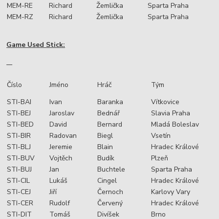
MEM-RE
Richard
Žemlička
Sparta Praha
MEM-RZ
Richard
Žemlička
Sparta Praha
Game Used Stick:
Číslo
Jméno
Hráč
Tým
STI-BAI
Ivan
Baranka
Vítkovice
STI-BEJ
Jaroslav
Bednář
Slavia Praha
STI-BED
David
Bernard
Mladá Boleslav
STI-BIR
Radovan
Biegl
Vsetín
STI-BLJ
Jeremie
Blain
Hradec Králové
STI-BUV
Vojtěch
Budík
Plzeň
STI-BUJ
Jan
Buchtele
Sparta Praha
STI-CIL
Lukáš
Cingel
Hradec Králové
STI-CEJ
Jiří
Černoch
Karlovy Vary
STI-CER
Rudolf
Červený
Hradec Králové
STI-DIT
Tomáš
Divíšek
Brno