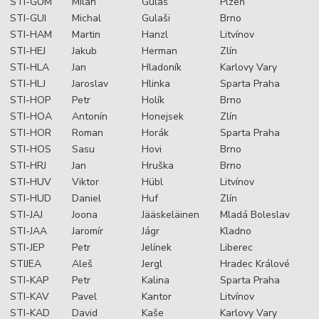
STI-GUM
Milan
Gulaš
Plzeň
STI-GUI
Michal
Gulaši
Brno
STI-HAM
Martin
Hanzl
Litvínov
STI-HEJ
Jakub
Herman
Zlín
STI-HLA
Jan
Hladoník
Karlovy Vary
STI-HLJ
Jaroslav
Hlinka
Sparta Praha
STI-HOP
Petr
Holík
Brno
STI-HOA
Antonín
Honejsek
Zlín
STI-HOR
Roman
Horák
Sparta Praha
STI-HOS
Sasu
Hovi
Brno
STI-HRJ
Jan
Hruška
Brno
STI-HUV
Viktor
Hübl
Litvínov
STI-HUD
Daniel
Huf
Zlín
STI-JAJ
Joona
Jääskeläinen
Mladá Boleslav
STI-JAA
Jaromír
Jágr
Kladno
STI-JEP
Petr
Jelínek
Liberec
STIJEA
Aleš
Jergl
Hradec Králové
STI-KAP
Petr
Kalina
Sparta Praha
STI-KAV
Pavel
Kantor
Litvínov
STI-KAD
David
Kaše
Karlovy Vary