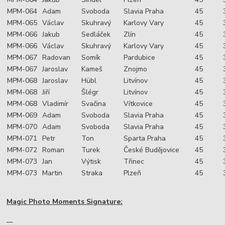
MPM-064
Adam
Svoboda
Slavia Praha
45
MPM-065
Václav
Skuhravý
Karlovy Vary
45
MPM-066
Jakub
Sedláček
Zlín
45
MPM-066
Václav
Skuhravý
Karlovy Vary
45
MPM-067
Radovan
Somík
Pardubice
45
MPM-067
Jaroslav
Kameš
Znojmo
45
MPM-068
Jaroslav
Hübl
Litvínov
45
MPM-068
Jiří
Šlégr
Litvínov
45
MPM-068
Vladimír
Svačina
Vítkovice
45
MPM-069
Adam
Svoboda
Slavia Praha
45
MPM-070
Adam
Svoboda
Slavia Praha
45
MPM-071
Petr
Ton
Sparta Praha
45
MPM-072
Roman
Turek
České Budějovice
45
MPM-073
Jan
Výtisk
Třinec
45
MPM-073
Martin
Straka
Plzeň
45
Magic Photo Moments Signature: