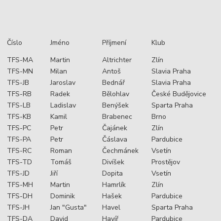
Číslo
Jméno
Příjmení
Klub
TFS-MA
Martin
Altrichter
Zlín
TFS-MN
Milan
Antoš
Slavia Praha
TFS-JB
Jaroslav
Bednář
Slavia Praha
TFS-RB
Radek
Bělohlav
České Budějovice
TFS-LB
Ladislav
Benýšek
Sparta Praha
TFS-KB
Kamil
Brabenec
Brno
TFS-PC
Petr
Čajánek
Zlín
TFS-PA
Petr
Čáslava
Pardubice
TFS-RC
Roman
Čechmánek
Vsetín
TFS-TD
Tomáš
Divíšek
Prostějov
TFS-JD
Jiří
Dopita
Vsetín
TFS-MH
Martin
Hamrlík
Zlín
TFS-DH
Dominik
Hašek
Pardubice
TFS-JH
Jan "Gusta"
Havel
Sparta Praha
TFS-DA
David
Havíř
Pardubice