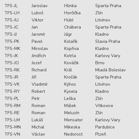
TFS-JL
Jaroslav
Hlinka
Sparta Praha
TFS-LH
Luboš
Horčička
Zlín
TFS-JU
Viktor
Hübl
Litvínov
TFS-JC
Jan
Chábera
Sparta Praha
TFS-JJ
Jaromír
Jágr
Kladno
TFS-PK
Pavel
Kolařík
Slavia Praha
TFS-MK
Miroslav
Kopřiva
Kladno
TFS-JK
Jindřich
Kotrla
Karlovy Vary
TFS-JO
Jozef
Kováčik
Brno
TFS-RK
Richard
Král
Mladá Boleslav
TFS-JR
Jiří
Kročák
Sparta Praha
TFS-VK
Vladimír
Kýhos
Litvínov
TFS-RY
Robert
Kysela
Kladno
TFS-PL
Petr
Leška
Zlín
TFS-RM
Roman
Málek
Vítkovice
TFS-RE
Roman
Meluzín
Zlín
TFS-LM
Lukáš
Mensator
Karlovy Vary
TFS-MN
Michal
Mikeska
Pardubice
TFS-VN
Václav
Nedorost
Plzeň