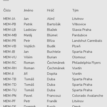
Číslo
Jméno
Hráč
Tým
MEM-JA
Jan
Alinč
Litvínov
MEM-PB
Patrik
Bartošák
Vítkovice
MEM-LB
Ladislav
Blažek
Slavia Praha
MEM-MB
Matěj
Blümel
Pardubice
MEM-PR
Petr
Bříza
Landshut Cannibals
MEM-VB
Vojtěch
Budík
Plzeň
MEM-JB
Jan
Buchtele
Sparta Praha
MEM-VU
Vilém
Burian
Olomouc
MEM-RC
Roman
Čechmánek
Philadelphia Flyers
MEM-RH
Roman
Čechmánek
Vsetín
MEM-JI
Jiří
Dopita
Vsetín
MEM-TB
Tomáš
Duba
Sparta Praha
MEM-TD
Tomáš
Duba
Sparta Praha
MEM-TU
Tomáš
Duba
Sparta Praha
MEM-PN
Pavel
Francouz
Colorado Avalanche
MEM-PF
Petr
Franěk
Litvínov
MEM-DF
Dominik
Furch
Omsk