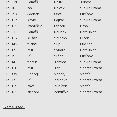
TFS-TN
Tomáš
Netík
Třinec
TFS-JN
Jan
Novák
Slavia Praha
TFS-ZO
Zdeněk
Orct
Litvínov
TFS-DP
David
Pojkar
Slavia Praha
TFS-FP
František
Ptáček
Brno
TFS-TR
Tomáš
Rolinek
Pardubice
TFS-DS
Dušan
Salfický
Plzeň
TFS-MS
Michal
Sup
Liberec
TFS-PS
Petr
Sýkora
Pardubice
TFS-JS
Jiří
Šlégr
Litvínov
TFS-MT
Marek
Tomica
Slavia Praha
TFS-PT
Petr
Ton
Sparta Praha
TRF-OV
Ondřej
Veselý
Vsetín
TFS-JZ
Jiří
Zelenka
Sparta Praha
TFS-PZ
Pavel
Zubíček
Vsetín
TFS-RZ
Richard
Žemlička
Sparta Praha
Game Used: