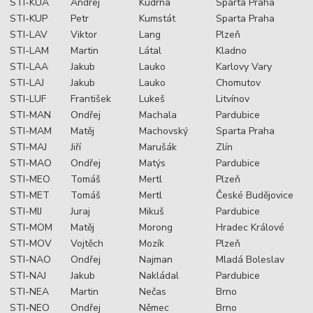
STI-KUA
Andrej
Kudrna
Sparta Praha
STI-KUP
Petr
Kumstát
Sparta Praha
STI-LAV
Viktor
Lang
Plzeň
STI-LAM
Martin
Látal
Kladno
STI-LAA
Jakub
Lauko
Karlovy Vary
STI-LAJ
Jakub
Lauko
Chomutov
STI-LUF
František
Lukeš
Litvínov
STI-MAN
Ondřej
Machala
Pardubice
STI-MAM
Matěj
Machovský
Sparta Praha
STI-MAJ
Jiří
Marušák
Zlín
STI-MAO
Ondřej
Matýs
Pardubice
STI-MEO
Tomáš
Mertl
Plzeň
STI-MET
Tomáš
Mertl
České Budějovice
STI-MIJ
Juraj
Mikuš
Pardubice
STI-MOM
Matěj
Morong
Hradec Králové
STI-MOV
Vojtěch
Mozík
Plzeň
STI-NAO
Ondřej
Najman
Mladá Boleslav
STI-NAJ
Jakub
Nakládal
Pardubice
STI-NEA
Martin
Nečas
Brno
STI-NEO
Ondřej
Němec
Brno