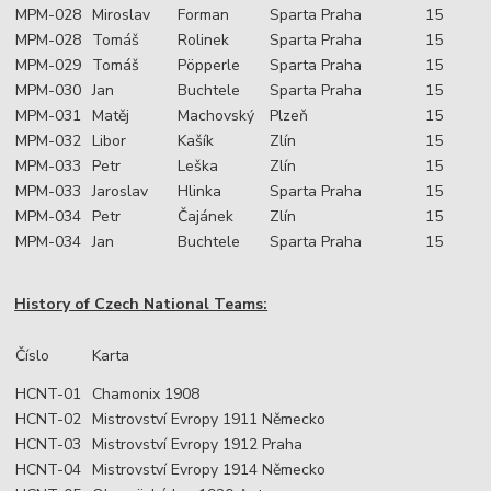
MPM-028
Miroslav
Forman
Sparta Praha
15
MPM-028
Tomáš
Rolinek
Sparta Praha
15
MPM-029
Tomáš
Pöpperle
Sparta Praha
15
MPM-030
Jan
Buchtele
Sparta Praha
15
MPM-031
Matěj
Machovský
Plzeň
15
MPM-032
Libor
Kašík
Zlín
15
MPM-033
Petr
Leška
Zlín
15
MPM-033
Jaroslav
Hlinka
Sparta Praha
15
MPM-034
Petr
Čajánek
Zlín
15
MPM-034
Jan
Buchtele
Sparta Praha
15
History of Czech National Teams:
Číslo
Karta
HCNT-01
Chamonix 1908
HCNT-02
Mistrovství Evropy 1911 Německo
HCNT-03
Mistrovství Evropy 1912 Praha
HCNT-04
Mistrovství Evropy 1914 Německo