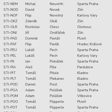
STI-NEM
Michal
Neuvirth
Sparta Praha
STI-NOD
David
Nosek
Zlín
STI-NOF
Filip
Novotný
Karlovy Vary
STI-OKZ
Zdeněk
Okál
Zlín
STI-OLR
Rostislav
Olesz
Olomouc
STI-ONJ
Jiří
Ondřáček
Zlín
STI-PAD
Dominik
Pavlát
Plzeň
STI-PAF
Filip
Pavlík
Hradec Králové
STI-PEU
Lukáš
Pech
Sparta Praha
STI-PEL
Lukáš
Pech
Karlovy Vary
STI-PIJ
Jan
Piskáček
Sparta Praha
STI-PIA
Aleš
Píša
Pardubice
STI-PIT
Tomáš
Pitule
Kladno
STI-PLT
Tomáš
Plekanec
Kladno
STI-POD
Daniel
Poizl
Sparta Praha
STI-POA
Adam
Polášek
Sparta Praha
STI-POM
Adam
Polášek
Vítkovice
STI-POO
Tomáš
Pöpperle
Plzeň
STI-POT
Tomáš
Pöpperle
Sparta Praha