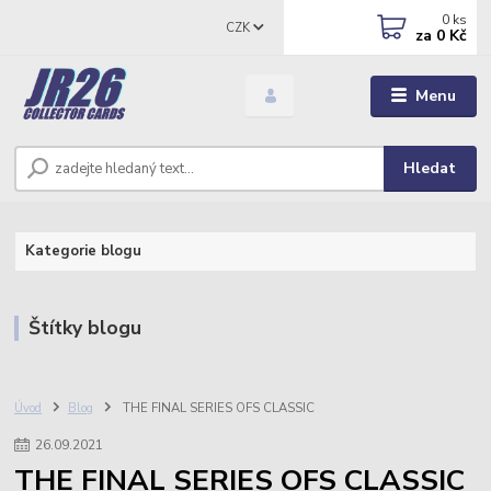
0
ks
CZK
za
0 Kč
Menu
Hledat
Kategorie blogu
Štítky blogu
Úvod
Blog
THE FINAL SERIES OFS CLASSIC
26
.
09
.
2021
THE FINAL SERIES OFS CLASSIC