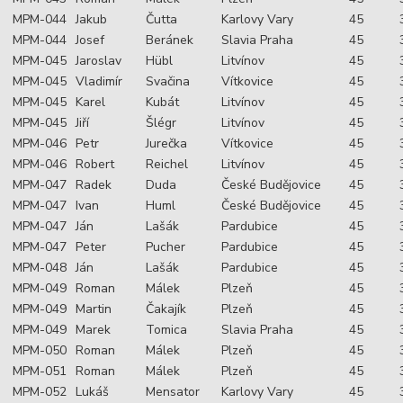
MPM-044
Jakub
Čutta
Karlovy Vary
45
MPM-044
Josef
Beránek
Slavia Praha
45
MPM-045
Jaroslav
Hübl
Litvínov
45
MPM-045
Vladimír
Svačina
Vítkovice
45
MPM-045
Karel
Kubát
Litvínov
45
MPM-045
Jiří
Šlégr
Litvínov
45
MPM-046
Petr
Jurečka
Vítkovice
45
MPM-046
Robert
Reichel
Litvínov
45
MPM-047
Radek
Duda
České Budějovice
45
MPM-047
Ivan
Huml
České Budějovice
45
MPM-047
Ján
Lašák
Pardubice
45
MPM-047
Peter
Pucher
Pardubice
45
MPM-048
Ján
Lašák
Pardubice
45
MPM-049
Roman
Málek
Plzeň
45
MPM-049
Martin
Čakajík
Plzeň
45
MPM-049
Marek
Tomica
Slavia Praha
45
MPM-050
Roman
Málek
Plzeň
45
MPM-051
Roman
Málek
Plzeň
45
MPM-052
Lukáš
Mensator
Karlovy Vary
45