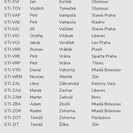
STI-SVJ
Jan
Švrček
Olomouc
STI-TOV
Vojtěch
Tomeček
Olomouc
STI-VAP
Petr
Vampola
Slavia Praha
STI-VAE
Petr
Vampola
Kladno
STI-VAJ
Jiří
Vašíček
Slavia Praha
STI-VIO
Ondřej
Vitásek
Liberec
STI-VOJ
Jakub
Voráček
Lev Praha
STI-VRR
Roman
Vráblík
Plzeň
STI-VRE
Petr
Vrána
Sparta Praha
STI-VRP
Petr
Vrána
Třinec
STI-VYD
David
Výborný
Mladá Boleslav
STI-WEN
Nicolas
Werbik
Zlín
STI-ZAL
Libor
Zábranský
Karlovy Vary
STI-ZAA
Marek
Zachar
Liberec
STI-ZAM
Martin
Zaťovič
Brno
STI-ZBA
Adam
Zbořil
Mladá Boleslav
STI-ZOR
Radim
Zohorna
Mladá Boleslav
STI-ZOT
Tomáš
Zohorna
Pardubice
STI-ZIT
Tomáš
Žižka
Zlín