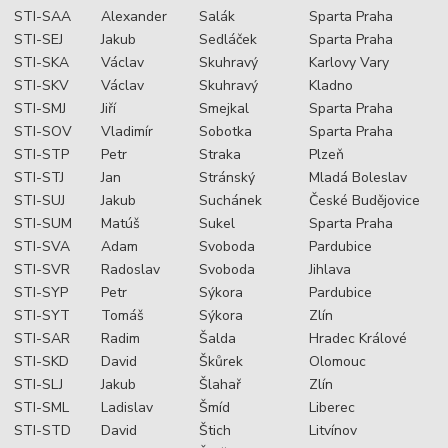
STI-SAA
Alexander
Salák
Sparta Praha
STI-SEJ
Jakub
Sedláček
Sparta Praha
STI-SKA
Václav
Skuhravý
Karlovy Vary
STI-SKV
Václav
Skuhravý
Kladno
STI-SMJ
Jiří
Smejkal
Sparta Praha
STI-SOV
Vladimír
Sobotka
Sparta Praha
STI-STP
Petr
Straka
Plzeň
STI-STJ
Jan
Stránský
Mladá Boleslav
STI-SUJ
Jakub
Suchánek
České Budějovice
STI-SUM
Matúš
Sukel
Sparta Praha
STI-SVA
Adam
Svoboda
Pardubice
STI-SVR
Radoslav
Svoboda
Jihlava
STI-SYP
Petr
Sýkora
Pardubice
STI-SYT
Tomáš
Sýkora
Zlín
STI-SAR
Radim
Šalda
Hradec Králové
STI-SKD
David
Škůrek
Olomouc
STI-SLJ
Jakub
Šlahař
Zlín
STI-SML
Ladislav
Šmíd
Liberec
STI-STD
David
Štich
Litvínov