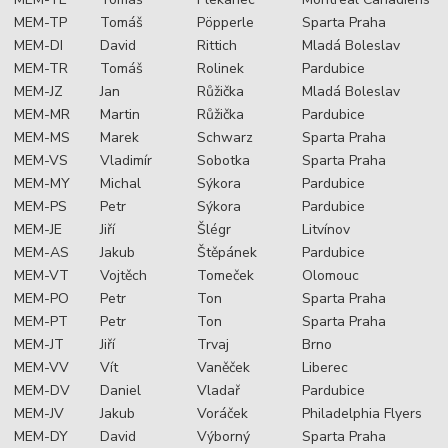
MEM-TP
Tomáš
Pöpperle
Sparta Praha
MEM-DI
David
Rittich
Mladá Boleslav
MEM-TR
Tomáš
Rolinek
Pardubice
MEM-JZ
Jan
Růžička
Mladá Boleslav
MEM-MR
Martin
Růžička
Pardubice
MEM-MS
Marek
Schwarz
Sparta Praha
MEM-VS
Vladimír
Sobotka
Sparta Praha
MEM-MY
Michal
Sýkora
Pardubice
MEM-PS
Petr
Sýkora
Pardubice
MEM-JE
Jiří
Šlégr
Litvínov
MEM-AS
Jakub
Štěpánek
Pardubice
MEM-VT
Vojtěch
Tomeček
Olomouc
MEM-PO
Petr
Ton
Sparta Praha
MEM-PT
Petr
Ton
Sparta Praha
MEM-JT
Jiří
Trvaj
Brno
MEM-VV
Vít
Vaněček
Liberec
MEM-DV
Daniel
Vladař
Pardubice
MEM-JV
Jakub
Voráček
Philadelphia Flyers
MEM-DY
David
Výborný
Sparta Praha