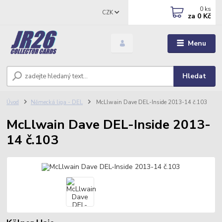
0
ks
CZK
za
0 Kč
Menu
Hledat
Úvod
Německá liga - DEL
McLlwain Dave DEL-Inside 2013-14 č.103
McLlwain Dave DEL-Inside 2013-
14 č.103