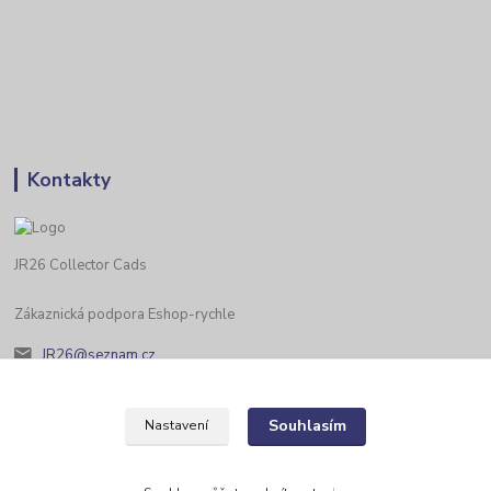
Kontakty
JR26 Collector Cads
Zákaznická podpora Eshop-rychle
JR26@seznam.cz
Souhlasím
Nastavení