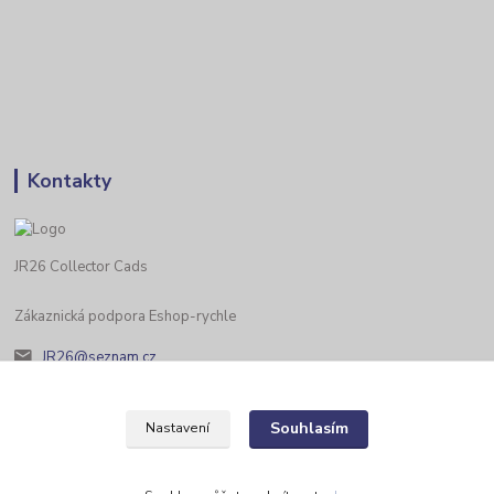
Kontakty
JR26 Collector Cads
Zákaznická podpora Eshop-rychle
JR26@seznam.cz
Souhlasím
Nastavení