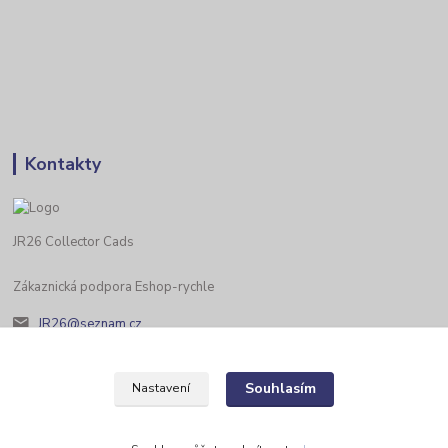
Kontakty
JR26 Collector Cads
Zákaznická podpora Eshop-rychle
JR26@seznam.cz
Souhlasím
Nastavení