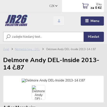
0
ks
CZK
za
0 Kč
Menu
Hledat
Úvod
Německá liga - DEL
Delmore Andy DEL-Inside 2013-14 č.87
Delmore Andy DEL-Inside 2013-
14 č.87