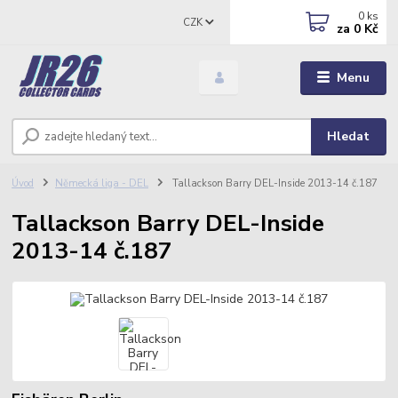
0
ks
CZK
za
0 Kč
Menu
Hledat
Úvod
Německá liga - DEL
Tallackson Barry DEL-Inside 2013-14 č.187
Tallackson Barry DEL-Inside
2013-14 č.187