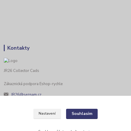
Kontakty
JR26 Collector Cads
Zákaznická podpora Eshop-rychle
JR26@seznam.cz
Souhlasím
Nastavení