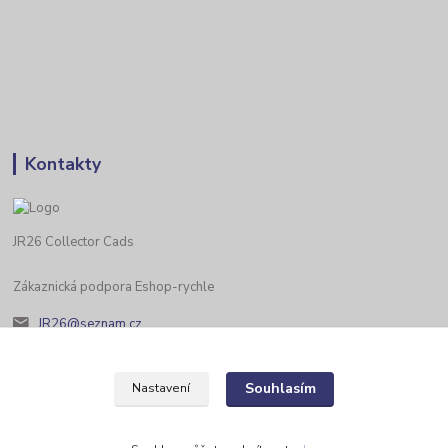
Kontakty
JR26 Collector Cads
Zákaznická podpora Eshop-rychle
JR26@seznam.cz
Souhlasím
Nastavení