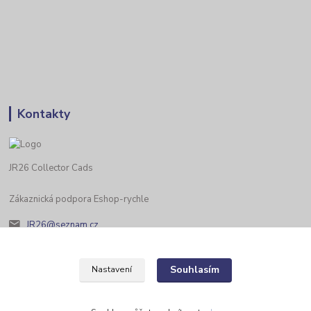
Kontakty
JR26 Collector Cads
Zákaznická podpora Eshop-rychle
JR26@seznam.cz
Souhlasím
Nastavení