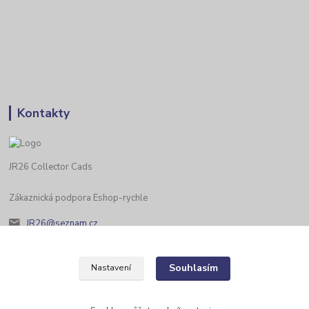
Kontakty
JR26 Collector Cads
Zákaznická podpora Eshop-rychle
JR26@seznam.cz
Souhlasím
Nastavení