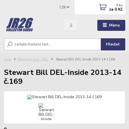
0
ks
CZK
za
0 Kč
Menu
Hledat
Úvod
Německá liga - DEL
Stewart Bill DEL-Inside 2013-14 č.169
Stewart Bill DEL-Inside 2013-14
č.169