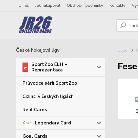
O nás
Jak nakupovat
Obchodní podmínky
Kontakty
Vý
České hokejové ligy
Úvod
N
Fese
SportZoo ELH +
Reprezentace
Průvodce sérií SportZoo
Cizinci v českých ligách
Real Cards
Legendary Card
Goal Cards