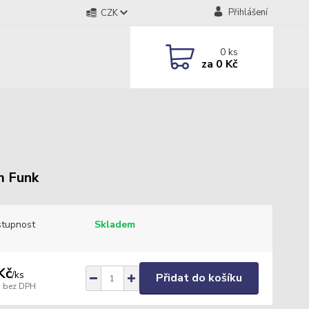
Přihlášení
CZK
0
ks
za
0 Kč
m Funk
tupnost
Skladem
Kč
/
ks
Přidat do košíku
bez DPH