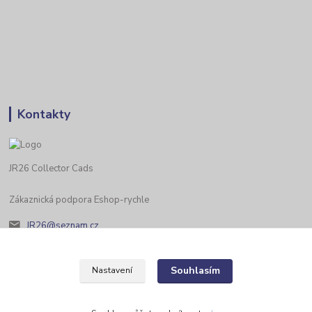
Kontakty
JR26 Collector Cads
Zákaznická podpora Eshop-rychle
JR26@seznam.cz
Souhlasím
Nastavení