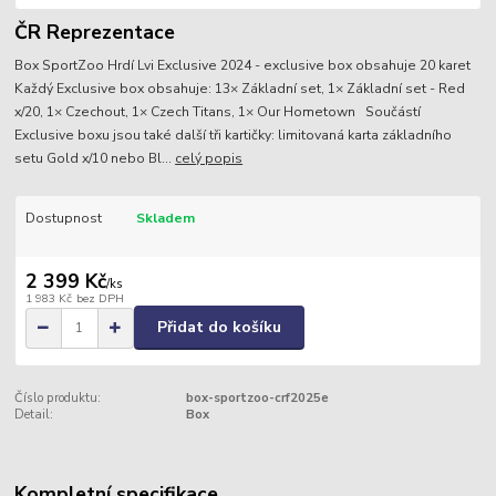
ČR Reprezentace
Box SportZoo Hrdí Lvi Exclusive 2024 - exclusive box obsahuje 20 karet
Každý Exclusive box obsahuje: 13× Základní set, 1× Základní set - Red
x/20, 1× Czechout, 1× Czech Titans, 1× Our Hometown Součástí
Exclusive boxu jsou také další tři kartičky: limitovaná karta základního
setu Gold x/10 nebo Bl...
celý popis
Dostupnost
Skladem
2 399 Kč
/
ks
1 983 Kč
bez DPH
Přidat do košíku
Číslo produktu:
box-sportzoo-crf2025e
Detail:
Box
Kompletní specifikace