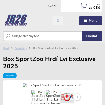
0
ks
CZK
za
0 Kč
Menu
Hledat
Úvod
České ligy
Box SportZoo Hrdí Lvi Exclusive 2025
Box SportZoo Hrdí Lvi Exclusive
2025
Novinka