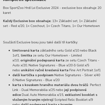
Box SportZoo Hrdí Lvi Exclusive 2024 - exclusive box obsahuje 20
karet
Každý Exclusive box obsahuje:
13× Základní set, 1× Základní
set - Red x/20, 1× Czechout, 1× Czech Titans, 1× Our Hometown
Součástí Exclusive boxu jsou také další tři kartičky:
limitovaná karta
základního setu Gold x/10 nebo Black
1of1,
limitka
ze setu Our Hometown - Limited
x/10,
originální podepsaná karta
ze setu Czech Titans -
Auto x/20, Native Signatures - Blue x/20 či Gold x/5
nebo
unikátní ručně kreslená karta
Fine Art Portrait 1of1
další kartička s podpisem
Native Signatures - Silver x/40
či Native Signatures - Blue x/20
karta s kouskem hraného materiálu dvou hráčů
Perfect
Link - Dual Memorabilia x/25 nebo
její podpisová
edice
Dual Auto Memorabilia x/15,
exkluzivní booklet s
vloženým hraným výstrojí
Scripted Relic Booklet x/9
nebo
další podepsaná karta s hraným