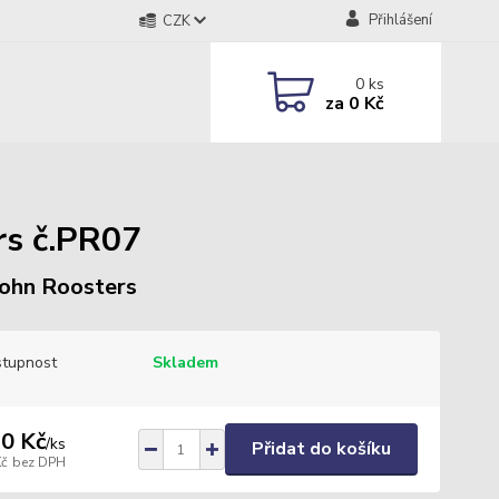
Přihlášení
CZK
0
ks
za
0 Kč
rs č.PR07
lohn Roosters
tupnost
Skladem
0 Kč
/
ks
Přidat do košíku
Kč
bez DPH