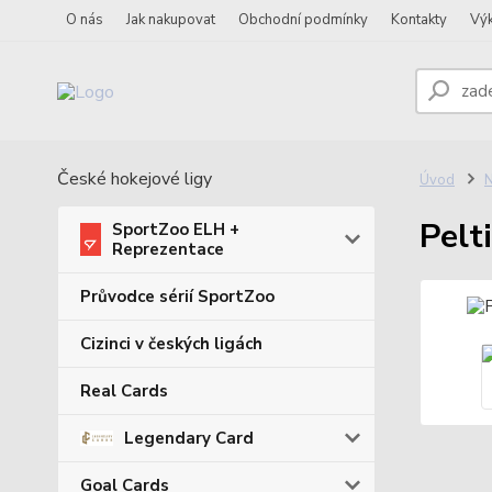
O nás
Jak nakupovat
Obchodní podmínky
Kontakty
Vý
České hokejové ligy
Úvod
N
Pelt
SportZoo ELH +
Reprezentace
Průvodce sérií SportZoo
Cizinci v českých ligách
Real Cards
Legendary Card
Goal Cards