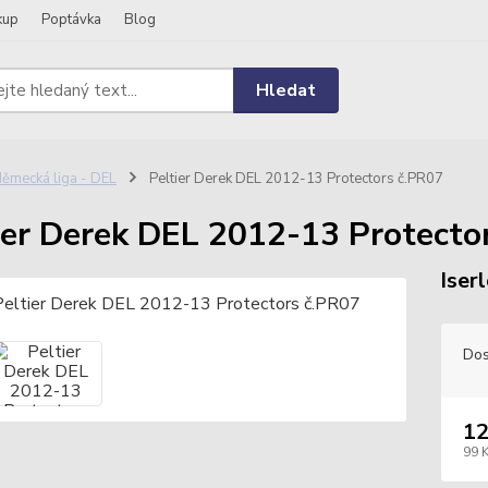
kup
Poptávka
Blog
Hledat
ěmecká liga - DEL
Peltier Derek DEL 2012-13 Protectors č.PR07
ier Derek DEL 2012-13 Protecto
Iser
Dos
12
99 