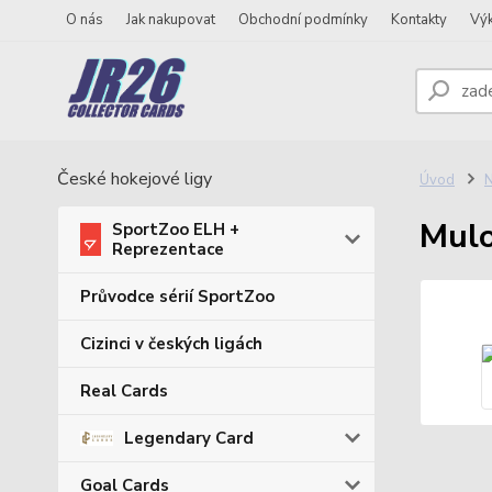
O nás
Jak nakupovat
Obchodní podmínky
Kontakty
Vý
České hokejové ligy
Úvod
N
Mulo
SportZoo ELH +
Reprezentace
Průvodce sérií SportZoo
Cizinci v českých ligách
Real Cards
Legendary Card
Goal Cards