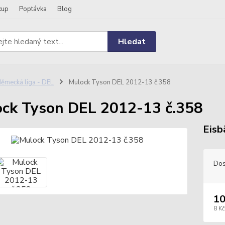
kup
Poptávka
Blog
Hledat
ěmecká liga - DEL
Mulock Tyson DEL 2012-13 č.358
ck Tyson DEL 2012-13 č.358
Eisb
Dos
10
8 Kč