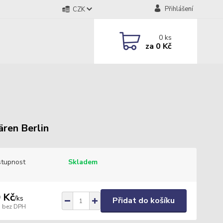
Přihlášení
CZK
0
ks
za
0 Kč
ären Berlin
tupnost
Skladem
 Kč
/
ks
Přidat do košíku
bez DPH