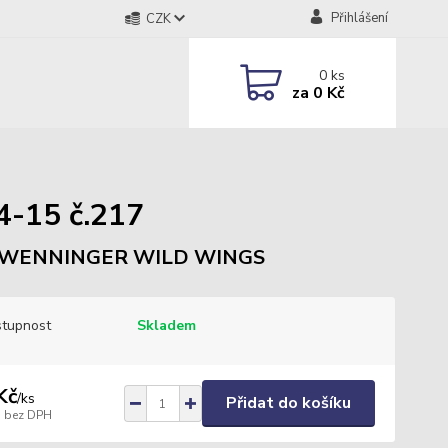
Přihlášení
CZK
0
ks
za
0 Kč
-15 č.217
WENNINGER WILD WINGS
tupnost
Skladem
Kč
/
ks
Přidat do košíku
bez DPH