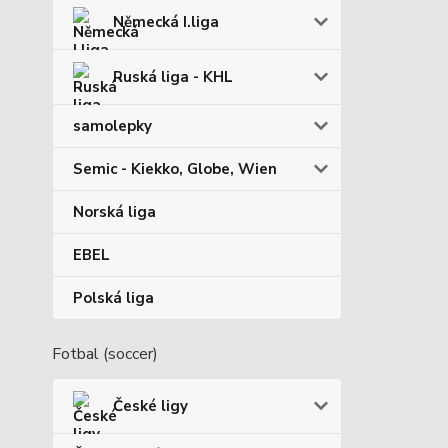
Německá I.liga
Ruská liga - KHL
samolepky
Semic - Kiekko, Globe, Wien
Norská liga
EBEL
Polská liga
Fotbal (soccer)
České ligy