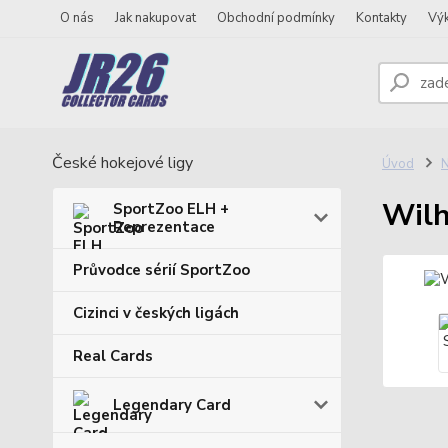
O nás
Jak nakupovat
Obchodní podmínky
Kontakty
Vý
České hokejové ligy
Úvod
N
Wilh
SportZoo ELH +
Reprezentace
Průvodce sérií SportZoo
Cizinci v českých ligách
Real Cards
Legendary Card