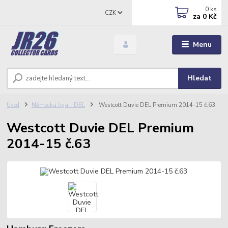
0
ks
CZK
za
0 Kč
Menu
Hledat
Úvod
Německá liga - DEL
Westcott Duvie DEL Premium 2014-15 č.63
Westcott Duvie DEL Premium
2014-15 č.63