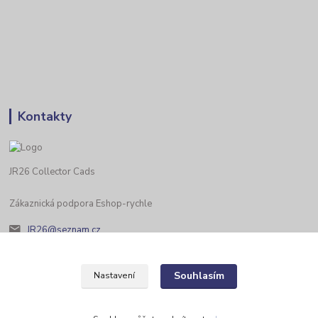
Kontakty
JR26 Collector Cads
Zákaznická podpora Eshop-rychle
JR26@seznam.cz
Souhlasím
Nastavení